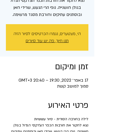
נצא לחקור את חורבות הכפר הצ׳רקסי הגדול
בגולן חושנייה. נופי הרי הגעש, שרידי חאן
ובוסתנים עתיקים וחורבת מסגד מרשימה.
הי, מצטערים, נגמרו הכרטיסים לסיור הזה
תנו חיוך, פה יש עוד סיורים
זמן ומיקום
17 באפר׳ 2022, 19:30 – 20:40 GMT‎+3‎
סמוך למושב קשת
פרטי האירוע
לילה בחורבה הסודית - סיור עששיות
נצא לחקור את חורבות הכפר הצ׳רקסי הגדול בגולן 
חושנייה. נופי הרי הגעש, שרידי חאן ובוסתנים עתיקים 