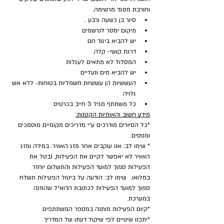
וחורבת מסגד מרשימה.
סיור בן כשעה ורבע .
מיקום ימסר לנרשמים
יש להביא ביגוד חם
דרגת קושי- קלה.
המסלול לא מתאים לעגלות
יש להביא מים ונעליים
העששיות הן עששיות חשמליות בטוחות- ללא אש 
גלויה
כל משתתף מגיל 3 חייב בכרטיס
מידע חשוב והאותיות הקטנות:
*כל הסיורים מודרכים ע״י מדריכים מקומיים מוסמכים 
ומנוסים.
* שימו לב: אנו עוקבים אחר מזג האוויר. במידה ומזג 
האוויר לא יאפשר לקיים את הפעילות, נבטל את 
הפעילות סמוך למועד הפעילות והתשלום יוחזר 
במלואו.  שימו לב: הודעה על ביטול הפעילות תשלח 
סמוך למועד הפעילות לכתובת הדוא״ל שהוזנה 
במערכת.
​*קיום הפעילות מותנה במספר המשתתפים
*יתכנו שינויים לפי שיקול דעתו של המדריך