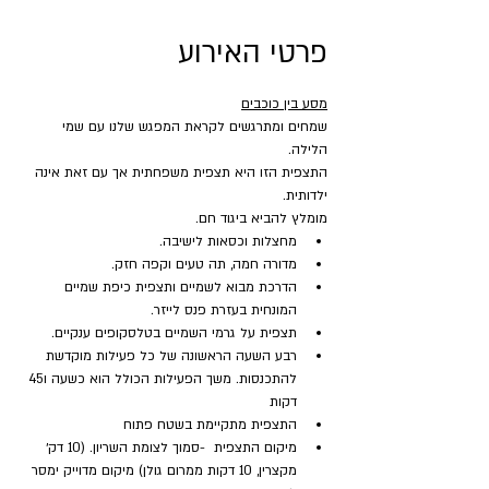
פרטי האירוע
מסע בין כוכבים
שמחים ומתרגשים לקראת המפגש שלנו עם שמי 
הלילה.
התצפית הזו היא תצפית משפחתית אך עם זאת אינה 
ילדותית.
מומלץ להביא ביגוד חם.
מחצלות וכסאות לישיבה.
מדורה חמה, תה טעים וקפה חזק.
הדרכת מבוא לשמיים ותצפית כיפת שמיים 
המונחית בעזרת פנס לייזר.
תצפית על גרמי השמיים בטלסקופים ענקיים.
רבע השעה הראשונה של כל פעילות מוקדשת 
להתכנסות. משך הפעילות הכולל הוא כשעה ו45 
דקות
התצפית מתקיימת בשטח פתוח 
מיקום התצפית  -סמוך לצומת השריון. (10 דק׳ 
מקצרין, 10 דקות ממרום גולן) מיקום מדוייק ימסר 