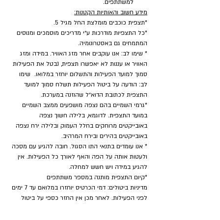
למשתתפים.
מידע חשוב והאותיות הקטנות:
*תצפית כוכבים מומלצת החל מגיל 5.
*כל התצפיות מודרכות ע״י מדריכים מוסמכים ומנוסים 
המתמחים גם באסטרונומיה.
* שימו לב: אנו עוקבים אחר מזג האוויר. במידה ומזג 
האוויר או עננות לא יאפשרו תצפית, נבטל את הפעילות 
סמוך למועד הפעילות והתשלום יוחזר במלואו.  שימו 
לב: הודעה על ביטול הפעילות תשלח סמוך למועד 
התצפית לכתובת הדוא״ל שהוזנה במערכת.
*גרמי השמיים בהם נצפה מושפעים ממצב השמיים 
במועד התצפית. לדוגמא, בלילה חשוך נצפה 
באובייקטים מרוחקים בחלל העמוק ובלילה ירח נצפה 
באובייקטים בהירים ובירח המרהיב.
* אנו עומדים בתנאי התו הסגול. חובה להגיע עם מסכה 
ולעטות אותה על הפה והאף לאורך כל הפעילות. אין 
להגיע במידה ויש חשש למחלה.
​*קיום התצפית מותנה במספר משתתפים
מדיניות ביטולים: דמי הכרטיס יוחזרו במלואם עד 7 ימים 
לפני הפעילות. לאחר מכן אין החזר כספי על ביטול