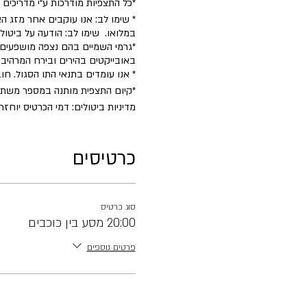
*כל התצפיות מודרכות ע״י מדריכים
* שימו לב: אנו עוקבים אחר מזג הא
במלואו. שימו לב: הודעה על ביטו
*גרמי השמיים בהם נצפה מושפעים 
באובייקטים בהירים ובירח המרהיב.
* אנו עומדים בתנאי התו הסגול. ח
​*קיום התצפית מותנה במספר משת
מדיניות ביטולים: דמי הכרטיס יוחזרו במלואם עד 7 ימים לפני הפעילות. לאח
כרטיסים
סוג כרטיס
20:00 מסע בין כוכבים
פרטים נוספים