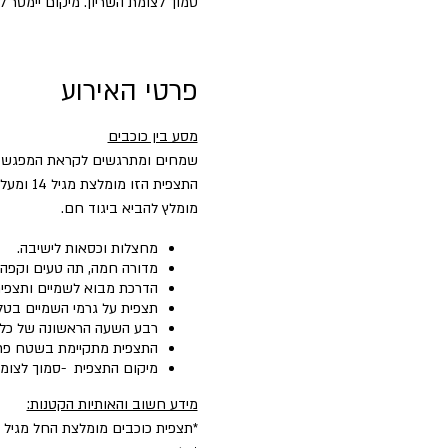
סמוך לצומת השריון. מיקום יימסר 
פרטי האירוע
מסע בין כוכבים
שמחים ומתרגשים לקראת המפגש של
התצפית הזו מומלצת מגיל 14 ומעלה.
מומלץ להביא ביגוד חם.
מחצלות וכסאות לישיבה.
מדורה חמה, תה טעים וקפה 
הדרכת מבוא לשמיים ותצפית 
תצפית על גרמי השמיים בטל
רבע השעה הראשונה של כל פעי
התצפית מתקיימת בשטח פת
מיקום התצפית -סמוך לצומת השריון. (10 דק׳ מקצרין, 10 דקות ממרום גולן) מ
מידע חשוב והאותיות הקטנות:
*תצפית כוכבים מומלצת החל מגיל 5.