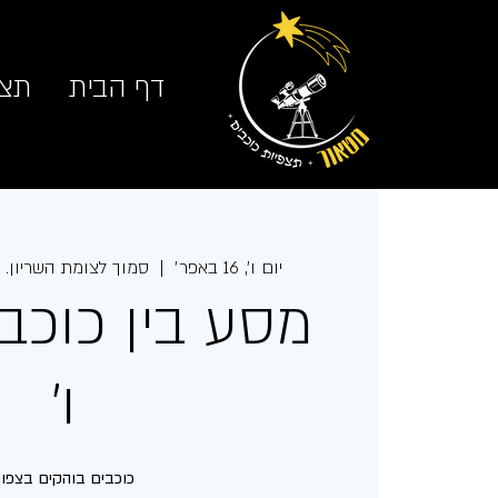
דף הבית
תצפ
יום ו׳, 16 באפר׳
  |  
סמוך לצומת השריון. 
מסע בין כוכבי
ו׳