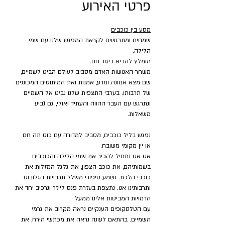
פרטי האירוע
מסע בין כוכבים
שמחים ומתרגשים לקראת המפגש שלנו עם שמי 
הלילה.
מומלץ להביא ביגוד חם.
משחר האנושות האדם מסביב לעולם הביט לשמיים, 
שם מצא אמונה ומדע, אמנות ואת המיתוסים המכוננים 
של תרבותו. בערבי התצפית שלנו נביט אל השמיים 
ונתרגש עם העבר ההווה והעתיד ואולי, גם נביע 
משאלות.
נפגש בליל כוכבים, מסביב למדורה עם כוס תה חם 
או יין מקומי משובח.
אט אט נתחיל להכיר את שמי הלילה והכוכבים 
בשמותיהם, את כוכב הצפון, את גלגל המזלות את 
כוכבי הלכת. נשמע סיפורי משלל תרבויות הגלובוס 
ותרבותינו אנו. נתצפת בעזרת פנס לייזר ונרכיב יחד את 
הדמויות המביטות אלינו ממעל.
עם הטלסקופים הענקיים נראה מקרוב את גרמי 
השמיים. בהתאם לעונה נראה את מכתשי הירח, את 