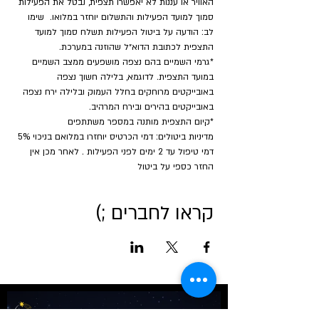
האוויר או עננות לא יאפשרו תצפית, נבטל את הפעילות 
סמוך למועד הפעילות והתשלום יוחזר במלואו.  שימו 
לב: הודעה על ביטול הפעילות תשלח סמוך למועד 
התצפית לכתובת הדוא״ל שהוזנה במערכת.
*גרמי השמיים בהם נצפה מושפעים ממצב השמיים 
במועד התצפית. לדוגמא, בלילה חשוך נצפה 
באובייקטים מרוחקים בחלל העמוק ובלילה ירח נצפה 
באובייקטים בהירים ובירח המרהיב.
​*קיום התצפית מותנה במספר משתתפים
מדיניות ביטולים: דמי הכרטיס יוחזרו במלואם בניכוי 5% 
דמי טיפול עד 2 ימים לפני הפעילות . לאחר מכן אין 
החזר כספי על ביטול
קראו לחברים ;)