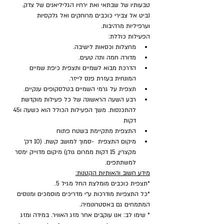
טבעותיו של שבתאי ואת ירחיו הגליליאנים של צדק. 
נביט אל צבירי כוכבים מרוחקים ואל גלקסיות 
וערפיליות מרהיבות.
הפעילות כוללת:
מחצלות וכסאות לישיבה.
מדורה חמה ותה טעים.
הדרכת מבוא לשמיים ותצפית כיפת שמיים 
המונחית בעזרת פנס לייזר.
תצפית על גרמי השמיים בטלסקופים ענקיים.
רבע השעה הראשונה של כל פעילות מוקדשת 
להתכנסות. משך הפעילות הכולל הוא כשעה ו45 
דקות
התצפית מתקיימת בשטח פתוח
מיקום התצפית  -סמוך למושב קשת. (10 דק׳ 
מקצרין, 15 דקות ממרום גולן) מיקום מדוייק ימסר 
למשתתפים.
מידע חשוב והאותיות הקטנות:
*תצפית כוכבים מומלצת החל מגיל 5.
*כל התצפיות מודרכות ע״י מדריכים מוסמכים ומנוסים 
המתמחים גם באסטרונומיה.
* שימו לב: אנו עוקבים אחר מזג האוויר. במידה ומזג 