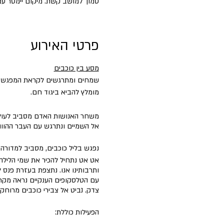
סמוך למושב קשת. מיקום יימסר עם
פרטי האירוע
מסע בין כוכבים
שמחים ומתרגשים לקראת המפגש של
מומלץ להביא ביגוד חם.
משחר האנושות האדם מסביב לעולם 
אל השמיים ונתרגש עם העבר ההווה 
נפגש בליל כוכבים, מסביב למדורה 
אט אט נתחיל להכיר את שמי הלילה 
ותרבותינו אנו. נתצפת בעזרת פנס ל
עם הטלסקופים הענקיים נראה מקרו
צדק. נביט אל צבירי כוכבים מרוחקי
הפעילות כוללת: