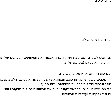
 הכרטיסים
נו עם שמי הלילה.
הביט לשמיים, שם מצא אמונה ומדע, אמנות ואת המיתוסים המכוננים של תרבו
והעתיד ואולי, גם נביע משאלות.
עם כוס תה חם או יין מקומי משובח.
והכוכבים בשמותיהם, את כוכב הצפון, את גלגל המזלות את כוכבי הלכת. נשמע 
ייזר ונרכיב יחד את הדמויות המביטות אלינו ממעל.
ב את גרמי השמיים. בהתאם לעונה נראה את מכתשי הירח, את טבעותיו של שבתא
ם ואל גלקסיות וערפיליות מרהיבות.