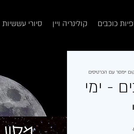
יות כוכבים
קולינריה ויין
סיורי עששיות
ום יימסר עם הכרטיסים
ם - ימי