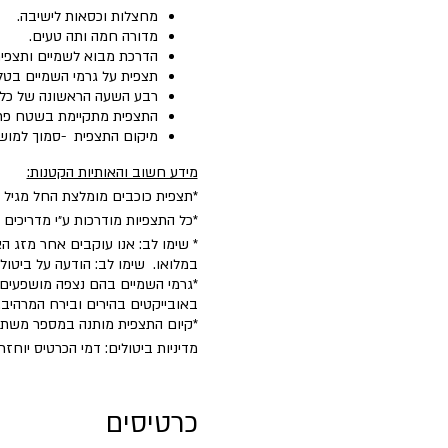
מחצלות וכסאות לישיבה.
מדורה חמה ותה טעים.
הדרכת מבוא לשמיים ותצפית 
תצפית על גרמי השמיים בטל
רבע השעה הראשונה של כל פעי
התצפית מתקיימת בשטח פת
מיקום התצפית -סמוך למושב קשת. (10 דק׳ מקצרין, 15 דקות ממרום גולן) מיק
מידע חשוב והאותיות הקטנות:
*תצפית כוכבים מומלצת החל מגיל 5.
*כל התצפיות מודרכות ע״י מדריכים
* שימו לב: אנו עוקבים אחר מזג הא
במלואו. שימו לב: הודעה על ביטו
*גרמי השמיים בהם נצפה מושפעים 
באובייקטים בהירים ובירח המרהיב.
​*קיום התצפית מותנה במספר משת
מדיניות ביטולים: דמי הכרטיס יוחזרו במלואם בניכוי 5% דמי טיפול עד 2 ימים לפני הפע
כרטיסים