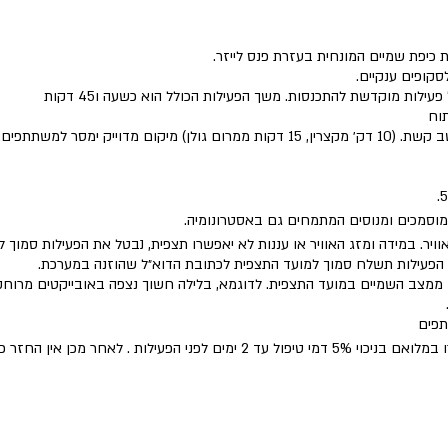
כיפת שמיים המונחית בעזרת פנס לייזר.
סקופים ענקיים.
לות מוקדשת להתכנסות. משך הפעילות הכולל הוא כשעה ו45 דקות
וח
ום מדוייק ימסר למשתתפים.
 מוסמכים ומנוסים המתמחים גם באסטרונומיה.
וויר. במידה ומזג האוויר או עננות לא יאפשרו תצפית, נבטל את הפעילות סמוך 
ל הפעילות תשלח סמוך למועד התצפית לכתובת הדוא״ל שהוזנה במערכת.
ממצב השמיים במועד התצפית. לדוגמא, בלילה חשוך נצפה באובייקטים מרוחק
תפים
ילות . לאחר מכן אין החזר כספי על ביטול