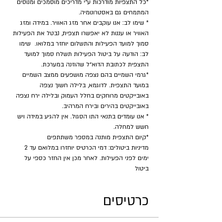
*כל התצפיות מודרכות ע״י מדריכים מוסמכים ומנוסים 
המתמחים גם באסטרונומיה.
* שימו לב: אנו עוקבים אחר מזג האוויר. במידה ומזג 
האוויר או עננות לא יאפשרו תצפית, נבטל את הפעילות 
סמוך למועד הפעילות והתשלום יוחזר במלואו.  שימו 
לב: הודעה על ביטול הפעילות תשלח סמוך למועד 
התצפית לכתובת הדוא״ל שהוזנה במערכת.
*גרמי השמיים בהם נצפה מושפעים ממצב השמיים 
במועד התצפית. לדוגמא, בלילה חשוך נצפה 
באובייקטים מרוחקים בחלל העמוק ובלילה ירח נצפה 
באובייקטים בהירים ובירח המרהיב.
* אנו עומדים בתנאי התו הסגול. אין להגיע במידה ויש 
חשש למחלה.
​*קיום התצפית מותנה במספר משתתפים
מדיניות ביטולים: דמי הכרטיס יוחזרו במלואם עד 2 
ימים לפני הפעילות. לאחר מכן אין החזר כספי על 
ביטול
כרטיסים