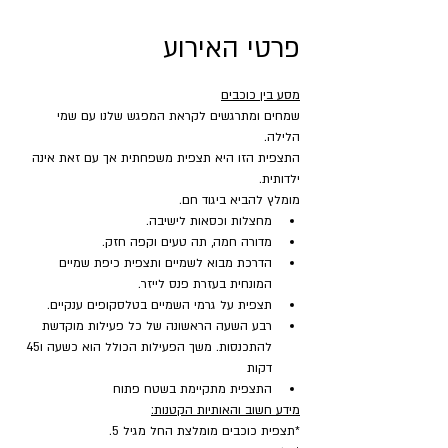
פרטי האירוע
מסע בין כוכבים
שמחים ומתרגשים לקראת המפגש שלנו עם שמי 
הלילה.
התצפית הזו היא תצפית משפחתית אך עם זאת אינה 
ילדותית.
מומלץ להביא ביגוד חם.
מחצלות וכסאות לישיבה.
מדורה חמה, תה טעים וקפה חזק.
הדרכת מבוא לשמיים ותצפית כיפת שמיים 
המונחית בעזרת פנס לייזר.
תצפית על גרמי השמיים בטלסקופים ענקיים.
רבע השעה הראשונה של כל פעילות מוקדשת 
להתכנסות. משך הפעילות הכולל הוא כשעה ו45 
דקות
התצפית מתקיימת בשטח פתוח 
מידע חשוב והאותיות הקטנות:
*תצפית כוכבים מומלצת החל מגיל 5.