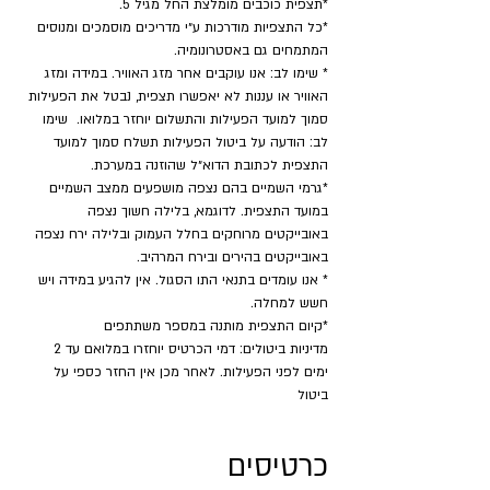
*תצפית כוכבים מומלצת החל מגיל 5.
*כל התצפיות מודרכות ע״י מדריכים מוסמכים ומנוסים 
המתמחים גם באסטרונומיה.
* שימו לב: אנו עוקבים אחר מזג האוויר. במידה ומזג 
האוויר או עננות לא יאפשרו תצפית, נבטל את הפעילות 
סמוך למועד הפעילות והתשלום יוחזר במלואו.  שימו 
לב: הודעה על ביטול הפעילות תשלח סמוך למועד 
התצפית לכתובת הדוא״ל שהוזנה במערכת.
*גרמי השמיים בהם נצפה מושפעים ממצב השמיים 
במועד התצפית. לדוגמא, בלילה חשוך נצפה 
באובייקטים מרוחקים בחלל העמוק ובלילה ירח נצפה 
באובייקטים בהירים ובירח המרהיב.
* אנו עומדים בתנאי התו הסגול. אין להגיע במידה ויש 
חשש למחלה.
​*קיום התצפית מותנה במספר משתתפים
מדיניות ביטולים: דמי הכרטיס יוחזרו במלואם עד 2 
ימים לפני הפעילות. לאחר מכן אין החזר כספי על 
ביטול
כרטיסים