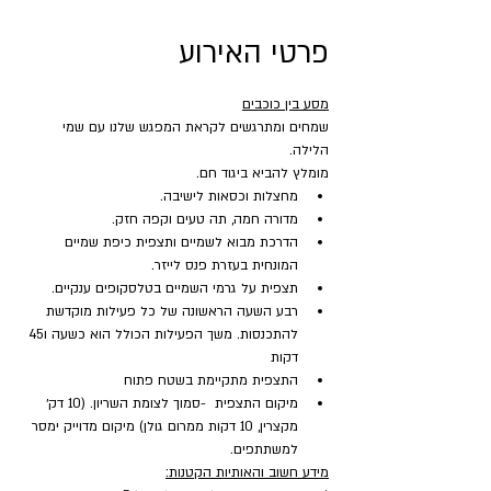
פרטי האירוע
מסע בין כוכבים
שמחים ומתרגשים לקראת המפגש שלנו עם שמי 
הלילה.
מומלץ להביא ביגוד חם.
מחצלות וכסאות לישיבה.
מדורה חמה, תה טעים וקפה חזק.
הדרכת מבוא לשמיים ותצפית כיפת שמיים 
המונחית בעזרת פנס לייזר.
תצפית על גרמי השמיים בטלסקופים ענקיים.
רבע השעה הראשונה של כל פעילות מוקדשת 
להתכנסות. משך הפעילות הכולל הוא כשעה ו45 
דקות
התצפית מתקיימת בשטח פתוח
מיקום התצפית  -סמוך לצומת השריון. (10 דק׳ 
מקצרין, 10 דקות ממרום גולן) מיקום מדוייק ימסר 
למשתתפים.
מידע חשוב והאותיות הקטנות: