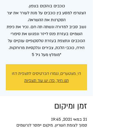
הצטרפו למסע בין כוכבים על מנת לעורר את יצר
נשב סביב למדורה ונשתה תה חם. נכיר את כיפת
השמיים בעזרת פנס לייזר ונפגוש את סיפורי
הכוכבים ונתצפת בעזרת טלסקופיים ענקיים על
*מומלץ מעל גיל 5
הי, מצטערים, נגמרו הכרטיסים לתצפית הזו
תנו חיוך, פה יש עוד תצפיות
זמן ומיקום
21 במאי 2021, 19:45
סמוך לצומת השריון. מיקום יימסר לנרשמים