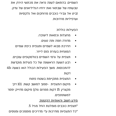
השמיים. בהתאם לעונה נראה את מכתשי הירח, את 
טבעותיו של שבתאי ואת ירחיו הגליליאנים של צדק. 
נביט אל צבירי כוכבים מרוחקים ואל גלקסיות 
וערפיליות מרהיבות.
הפעילות כוללת:
מחצלות וכסאות לישיבה.
מדורה חמה ותה טעים.
הדרכת מבוא לשמיים ותצפית כיפת שמיים 
המונחית בעזרת פנס לייזר.
תצפית על גרמי השמיים בטלסקופים ענקיים.
רבע השעה הראשונה של כל פעילות מוקדשת 
להתכנסות. משך הפעילות הכולל הוא כשעה ו45 
דקות
התצפית מתקיימת בשטח פתוח
מיקום התצפית  -סמוך למושב קשת. (10 דק׳ 
מקצרין, 15 דקות ממרום גולן) מיקום מדוייק ימסר 
למשתתפים.
מידע חשוב והאותיות הקטנות:
*תצפית כוכבים מומלצת החל מגיל 5.
*כל התצפיות מודרכות ע״י מדריכים מוסמכים ומנוסים 