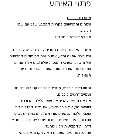
פרטי האירוע
מסע בין כוכבים
שמחים ומתרגשים לקראת המפגש שלנו עם שמי 
הלילה.
מומלץ להביא ביגוד חם.
משחר האנושות האדם מסביב לעולם הביט לשמיים, 
שם מצא אמונה ומדע, אמנות ואת המיתוסים המכוננים 
של תרבותו. בערבי התצפית שלנו נביט אל השמיים 
ונתרגש עם העבר ההווה והעתיד ואולי, גם נביע 
משאלות.
נפגש בליל כוכבים, מסביב למדורה עם כוס תה חם 
ושמיים זרועים כוכבים.
אט אט נתחיל להכיר את שמי הלילה והכוכבים 
בשמותיהם, את כוכב הצפון, את גלגל המזלות את 
כוכבי הלכת. נשמע סיפורי משלל תרבויות הגלובוס 
ותרבותינו אנו. נתצפת בעזרת פנס לייזר ונרכיב יחד את 
הדמויות המביטות אלינו ממעל.
עם הטלסקופים הענקיים נראה מקרוב את גרמי 