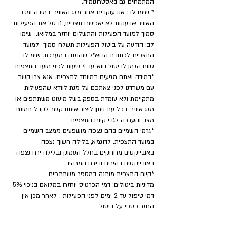
המתמחים גם באסטרונומיה.
* שימו לב: אנו עוקבים אחר מזג האוויר. במידה ומזג 
האוויר או עננות לא יאפשרו תצפית, נבטל את הפעילות 
סמוך למועד הפעילות והתשלום יוחזר במלואו.  שימו 
לב: הודעה על ביטול הפעילות תשלח סמוך  למועד 
התצפית לכתובת הדוא״ל שהוזנה במערכת. שימ לב 
טווח הזמן לביטול הוא עד 4 שעות לפני מועד התצפית.
*במידה ואתם מגיעים במיוחד לתצפית. אנא צרו קשר 
עם משרדנו לפני צאתכם על מנת לוודא שהפעילות 
מתקיימת ולא עומדת בספק בשל מיעוט משתתפים או 
מזג אוויר. בכל עת ניתן ליצור איתנו קשר לקבל תמונת 
מצב והערכה לגבי קיום התצפית.
*גרמי השמיים בהם נצפה מושפעים ממצב השמיים 
במועד התצפית. לדוגמא, בלילה חשוך נצפה 
באובייקטים מרוחקים בחלל העמוק ובלילה ירח נצפה 
באובייקטים בהירים ובירח המרהיב.
​*קיום התצפית מותנה במספר משתתפים
מדיניות ביטולים: דמי הכרטיס יוחזרו במלואם בניכוי 5% 
דמי טיפול עד 2 ימים לפני הפעילות . לאחר מכן אין 
החזר כספי על ביטול