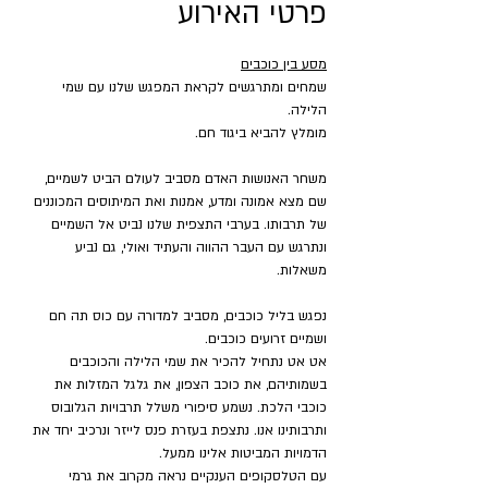
פרטי האירוע
מסע בין כוכבים
שמחים ומתרגשים לקראת המפגש שלנו עם שמי 
הלילה.
מומלץ להביא ביגוד חם.
משחר האנושות האדם מסביב לעולם הביט לשמיים, 
שם מצא אמונה ומדע, אמנות ואת המיתוסים המכוננים 
של תרבותו. בערבי התצפית שלנו נביט אל השמיים 
ונתרגש עם העבר ההווה והעתיד ואולי, גם נביע 
משאלות.
נפגש בליל כוכבים, מסביב למדורה עם כוס תה חם 
ושמיים זרועים כוכבים.
אט אט נתחיל להכיר את שמי הלילה והכוכבים 
בשמותיהם, את כוכב הצפון, את גלגל המזלות את 
כוכבי הלכת. נשמע סיפורי משלל תרבויות הגלובוס 
ותרבותינו אנו. נתצפת בעזרת פנס לייזר ונרכיב יחד את 
הדמויות המביטות אלינו ממעל.
עם הטלסקופים הענקיים נראה מקרוב את גרמי 