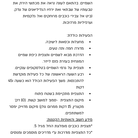
השמיים. בהתאם לעונה נראה את מכתשי הירח, את 
טבעותיו של שבתאי ואת ירחיו הגליליאנים של צדק. 
נביט אל צבירי כוכבים מרוחקים ואל גלקסיות 
וערפיליות מרהיבות.
הפעילות כוללת:
מחצלות וכסאות לישיבה.
מדורה חמה ותה טעים.
הדרכת מבוא לשמיים ותצפית כיפת שמיים 
המונחית בעזרת פנס לייזר.
תצפית על גרמי השמיים בטלסקופים ענקיים.
רבע השעה הראשונה של כל פעילות מוקדשת 
להתכנסות. משך הפעילות הכולל הוא כשעה ו45 
דקות
התצפית מתקיימת בשטח פתוח
מיקום התצפית  -סמוך למושב קשת. (10 דק׳ 
מקצרין, 15 דקות ממרום גולן) מיקום מדוייק ימסר 
למשתתפים.
מידע חשוב והאותיות הקטנות:
*תצפית כוכבים מומלצת החל מגיל 5.
*כל התצפיות מודרכות ע״י מדריכים מוסמכים ומנוסים 