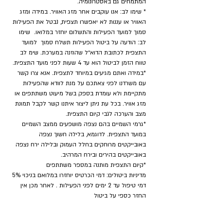
המתמחים גם באסטרונומיה.
* שימו לב: אנו עוקבים אחר מזג האוויר. במידה ומזג 
האוויר או עננות לא יאפשרו תצפית, נבטל את הפעילות 
סמוך למועד הפעילות והתשלום יוחזר במלואו.  שימו 
לב: הודעה על ביטול הפעילות תשלח סמוך  למועד 
התצפית לכתובת הדוא״ל שהוזנה במערכת. שימ לב 
טווח הזמן לביטול הוא עד 4 שעות לפני מועד התצפית.
*במידה ואתם מגיעים במיוחד לתצפית. אנא צרו קשר 
עם משרדנו לפני צאתכם על מנת לוודא שהפעילות 
מתקיימת ולא עומדת בספק בשל מיעוט משתתפים או 
מזג אוויר. בכל עת ניתן ליצור איתנו קשר לקבל תמונת 
מצב והערכה לגבי קיום התצפית.
*גרמי השמיים בהם נצפה מושפעים ממצב השמיים 
במועד התצפית. לדוגמא, בלילה חשוך נצפה 
באובייקטים מרוחקים בחלל העמוק ובלילה ירח נצפה 
באובייקטים בהירים ובירח המרהיב.
​*קיום התצפית מותנה במספר משתתפים
מדיניות ביטולים: דמי הכרטיס יוחזרו במלואם בניכוי 5% 
דמי טיפול עד 2 ימים לפני הפעילות . לאחר מכן אין 
החזר כספי על ביטול