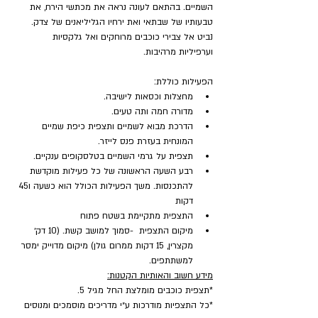
השמיים. בהתאם לעונה נראה את מכתשי הירח, את 
טבעותיו של שבתאי ואת ירחיו הגליליאנים של צדק. 
נביט אל צבירי כוכבים מרוחקים ואל גלקסיות 
וערפיליות מרהיבות.
הפעילות כוללת:
מחצלות וכסאות לישיבה.
מדורה חמה ותה טעים.
הדרכת מבוא לשמיים ותצפית כיפת שמיים 
המונחית בעזרת פנס לייזר.
תצפית על גרמי השמיים בטלסקופים ענקיים.
רבע השעה הראשונה של כל פעילות מוקדשת 
להתכנסות. משך הפעילות הכולל הוא כשעה ו45 
דקות
התצפית מתקיימת בשטח פתוח
מיקום התצפית  -סמוך למושב קשת. (10 דק׳ 
מקצרין, 15 דקות ממרום גולן) מיקום מדוייק ימסר 
למשתתפים.
מידע חשוב והאותיות הקטנות:
*תצפית כוכבים מומלצת החל מגיל 5.
*כל התצפיות מודרכות ע״י מדריכים מוסמכים ומנוסים 