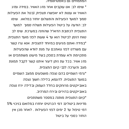
המתמחים גם באסטרונומיה.
* שימו לב: אנו עוקבים אחר מזג האוויר. במידה ומזג 
האוויר או עננות לא יאפשרו תצפית, נבטל את הפעילות 
סמוך למועד הפעילות והתשלום יוחזר במלואו.  שימו 
לב: הודעה על ביטול הפעילות תשלח סמוך  למועד 
התצפית לכתובת הדוא״ל שהוזנה במערכת. שימ לב 
טווח הזמן לביטול הוא עד 4 שעות לפני מועד התצפית.
*במידה ואתם מגיעים במיוחד לתצפית. אנא צרו קשר 
עם משרדנו לפני צאתכם על מנת לוודא שהפעילות 
מתקיימת ולא עומדת בספק בשל מיעוט משתתפים או 
מזג אוויר. בכל עת ניתן ליצור איתנו קשר לקבל תמונת 
מצב והערכה לגבי קיום התצפית.
*גרמי השמיים בהם נצפה מושפעים ממצב השמיים 
במועד התצפית. לדוגמא, בלילה חשוך נצפה 
באובייקטים מרוחקים בחלל העמוק ובלילה ירח נצפה 
באובייקטים בהירים ובירח המרהיב.
​*קיום התצפית מותנה במספר משתתפים
מדיניות ביטולים: דמי הכרטיס יוחזרו במלואם בניכוי 5% 
דמי טיפול עד 2 ימים לפני הפעילות . לאחר מכן אין 
החזר כספי על ביטול