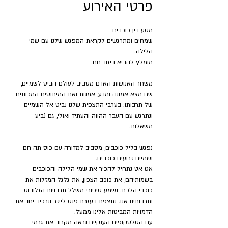
פרטי האירוע
מסע בין כוכבים
שמחים ומתרגשים לקראת המפגש שלנו עם שמי 
הלילה.
מומלץ להביא ביגוד חם.
משחר האנושות האדם מסביב לעולם הביט לשמיים, 
שם מצא אמונה ומדע, אמנות ואת המיתוסים המכוננים 
של תרבותו. בערבי התצפית שלנו נביט אל השמיים 
ונתרגש עם העבר ההווה והעתיד ואולי, גם נביע 
משאלות.
נפגש בליל כוכבים, מסביב למדורה עם כוס תה חם 
ושמיים זרועים כוכבים.
אט אט נתחיל להכיר את שמי הלילה והכוכבים 
בשמותיהם, את כוכב הצפון, את גלגל המזלות את 
כוכבי הלכת. נשמע סיפורי משלל תרבויות הגלובוס 
ותרבותינו אנו. נתצפת בעזרת פנס לייזר ונרכיב יחד את 
הדמויות המביטות אלינו ממעל.
עם הטלסקופים הענקיים נראה מקרוב את גרמי 