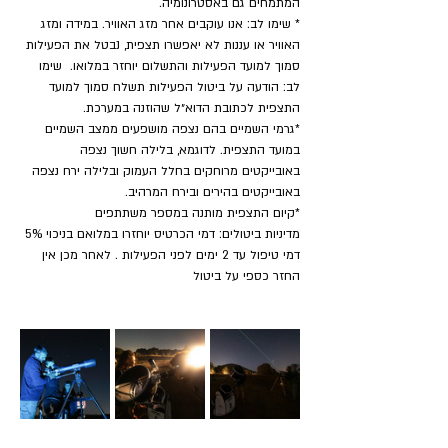
המתמחים גם באסטרונומיה.
* שימו לב: אנו עוקבים אחר מזג האוויר. במידה ומזג 
האוויר או עננות לא יאפשרו תצפית, נבטל את הפעילות 
סמוך למועד הפעילות והתשלום יוחזר במלואו.  שימו 
לב: הודעה על ביטול הפעילות תשלח סמוך למועד 
התצפית לכתובת הדוא״ל שהוזנה במערכת.
*גרמי השמיים בהם נצפה מושפעים ממצב השמיים 
במועד התצפית. לדוגמא, בלילה חשוך נצפה 
באובייקטים מרוחקים בחלל העמוק ובלילה ירח נצפה 
באובייקטים בהירים ובירח המרהיב.
​*קיום התצפית מותנה במספר משתתפים
מדיניות ביטולים: דמי הכרטיס יוחזרו במלואם בניכוי 5% 
דמי טיפול עד 2 ימים לפני הפעילות . לאחר מכן אין 
החזר כספי על ביטול