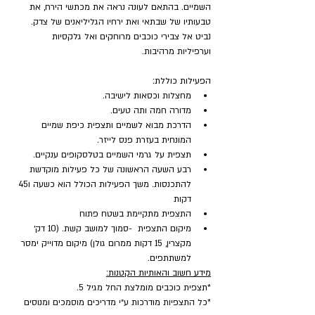
השמיים. בהתאם לעונה נראה את מכתשי הירח, את 
טבעותיו של שבתאי ואת ירחיו הגליליאנים של צדק. 
נביט אל צבירי כוכבים מרוחקים ואל גלקסיות 
וערפיליות מרהיבות.
הפעילות כוללת:
מחצלות וכסאות לישיבה.
מדורה חמה ותה טעים.
הדרכת מבוא לשמיים ותצפית כיפת שמיים 
המונחית בעזרת פנס לייזר.
תצפית על גרמי השמיים בטלסקופים ענקיים.
רבע השעה הראשונה של כל פעילות מוקדשת 
להתכנסות. משך הפעילות הכולל הוא כשעה ו45 
דקות
התצפית מתקיימת בשטח פתוח
מיקום התצפית  -סמוך למושב קשת. (10 דק׳ 
מקצרין, 15 דקות ממרום גולן) מיקום מדוייק ימסר 
למשתתפים.
מידע חשוב והאותיות הקטנות:
*תצפית כוכבים מומלצת החל מגיל 5.
*כל התצפיות מודרכות ע״י מדריכים מוסמכים ומנוסים 