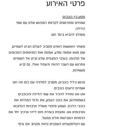
פרטי האירוע
מסע בין כוכבים
שמחים ומתרגשים לקראת המפגש שלנו עם שמי 
הלילה.
מומלץ להביא ביגוד חם.
משחר האנושות האדם מסביב לעולם הביט לשמיים, 
שם מצא אמונה ומדע, אמנות ואת המיתוסים המכוננים 
של תרבותו. בערבי התצפית שלנו נביט אל השמיים 
ונתרגש עם העבר ההווה והעתיד ואולי, גם נביע 
משאלות.
נפגש בליל כוכבים, מסביב למדורה עם כוס תה חם 
ושמיים זרועים כוכבים.
אט אט נתחיל להכיר את שמי הלילה והכוכבים 
בשמותיהם, את כוכב הצפון, את גלגל המזלות את 
כוכבי הלכת. נשמע סיפורי משלל תרבויות הגלובוס 
ותרבותינו אנו. נתצפת בעזרת פנס לייזר ונרכיב יחד את 
הדמויות המביטות אלינו ממעל.
עם הטלסקופים הענקיים נראה מקרוב את גרמי 