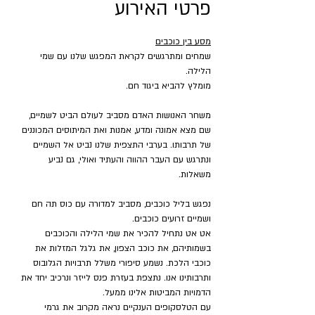
פרטי האירוע
מסע בין כוכבים
שמחים ומתרגשים לקראת המפגש שלנו עם שמי 
הלילה.
מומלץ להביא ביגוד חם.
משחר האנושות האדם מסביב לעולם הביט לשמיים, 
שם מצא אמונה ומדע, אמנות ואת המיתוסים המכוננים 
של תרבותו. בערבי התצפית שלנו נביט אל השמיים 
ונתרגש עם העבר ההווה והעתיד ואולי, גם נביע 
משאלות.
נפגש בליל כוכבים, מסביב למדורה עם כוס תה חם 
ושמיים זרועים כוכבים.
אט אט נתחיל להכיר את שמי הלילה והכוכבים 
בשמותיהם, את כוכב הצפון, את גלגל המזלות את 
כוכבי הלכת. נשמע סיפורי משלל תרבויות הגלובוס 
ותרבותינו אנו. נתצפת בעזרת פנס לייזר ונרכיב יחד את 
הדמויות המביטות אלינו ממעל.
עם הטלסקופים הענקיים נראה מקרוב את גרמי 