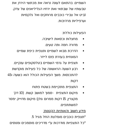
השמיים. בהתאם לעונה נראה את מכתשי הירח, את 
טבעותיו של שבתאי ואת ירחיו הגליליאנים של צדק. 
נביט אל צבירי כוכבים מרוחקים ואל גלקסיות 
וערפיליות מרהיבות.
הפעילות כוללת:
מחצלות וכסאות לישיבה.
מדורה חמה ותה טעים.
הדרכת מבוא לשמיים ותצפית כיפת שמיים 
המונחית בעזרת פנס לייזר.
תצפית על גרמי השמיים בטלסקופים ענקיים.
רבע השעה הראשונה של כל פעילות מוקדשת 
להתכנסות. משך הפעילות הכולל הוא כשעה ו45 
דקות
התצפית מתקיימת בשטח פתוח
מיקום התצפית  -סמוך למושב קשת. (10 דק׳ 
מקצרין, 15 דקות ממרום גולן) מיקום מדוייק ימסר 
למשתתפים.
מידע חשוב והאותיות הקטנות:
*תצפית כוכבים מומלצת החל מגיל 5.
*כל התצפיות מודרכות ע״י מדריכים מוסמכים ומנוסים 