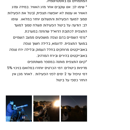
המתמחים גם באסטרונומיה.
* שימו לב: אנו עוקבים אחר מזג האוויר. במידה ומזג 
האוויר או עננות לא יאפשרו תצפית, נבטל את הפעילות 
סמוך למועד הפעילות והתשלום יוחזר במלואו.  שימו 
לב: הודעה על ביטול הפעילות תשלח סמוך למועד 
התצפית לכתובת הדוא״ל שהוזנה במערכת.
*גרמי השמיים בהם נצפה מושפעים ממצב השמיים 
במועד התצפית. לדוגמא, בלילה חשוך נצפה 
באובייקטים מרוחקים בחלל העמוק ובלילה ירח נצפה 
באובייקטים בהירים ובירח המרהיב.
​*קיום התצפית מותנה במספר משתתפים
מדיניות ביטולים: דמי הכרטיס יוחזרו במלואם בניכוי 5% 
דמי טיפול עד 2 ימים לפני הפעילות . לאחר מכן אין 
החזר כספי על ביטול