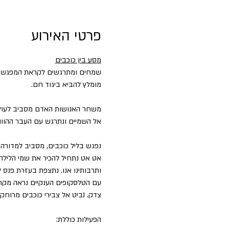
פרטי האירוע
מסע בין כוכבים
שמחים ומתרגשים לקראת המפגש של
מומלץ להביא ביגוד חם.
משחר האנושות האדם מסביב לעולם 
אל השמיים ונתרגש עם העבר ההווה 
נפגש בליל כוכבים, מסביב למדורה 
אט אט נתחיל להכיר את שמי הלילה 
ותרבותינו אנו. נתצפת בעזרת פנס ל
עם הטלסקופים הענקיים נראה מקרו
צדק. נביט אל צבירי כוכבים מרוחקי
הפעילות כוללת: