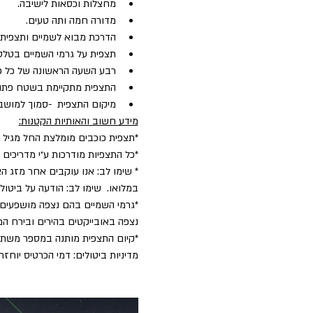
מחצלות וכסאות לישיבה.
מדורה חמה ותה טעים.
הדרכת מבוא לשמיים ותצפית כ
תצפית על גרמי השמיים בטלסק
רבע השעה הראשונה של כל פעיל
התצפית מתקיימת בשטח פתו
מיקום התצפית  -סמוך למושב קשת. (10 דק׳ מקצרין, 15 דקות ממרום גולן) מיקום 
מידע חשוב והאותיות הקטנות:
*תצפית כוכבים מומלצת החל מגיל 5.
*כל התצפיות מודרכות ע״י מדריכים
* שימו לב: אנו עוקבים אחר מזג הא
במלואו.  שימו לב: הודעה על ביט
*גרמי השמיים בהם נצפה מושפעים 
נצפה באובייקטים בהירים ובירח המ
​*קיום התצפית מותנה במספר משת
מדיניות ביטולים: דמי הכרטיס יוחזרו במלואם בניכוי 5% דמי טיפול עד 2 ימים לפני הפע