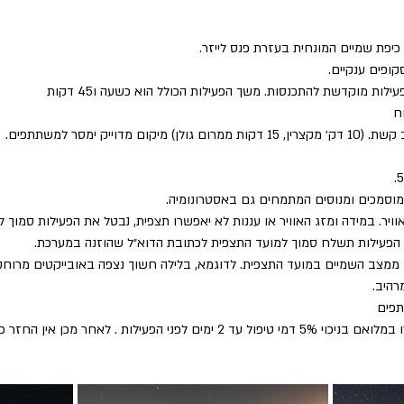
יפת שמיים המונחית בעזרת פנס לייזר.
ופים ענקיים.
ות מוקדשת להתכנסות. משך הפעילות הכולל הוא כשעה ו45 דקות
ח
מדוייק ימסר למשתתפים.
 מוסמכים ומנוסים המתמחים גם באסטרונומיה.
וויר. במידה ומזג האוויר או עננות לא יאפשרו תצפית, נבטל את הפעילות סמוך 
ול הפעילות תשלח סמוך למועד התצפית לכתובת הדוא״ל שהוזנה במערכת.
ממצב השמיים במועד התצפית. לדוגמא, בלילה חשוך נצפה באובייקטים מרוחק
רהיב.
תפים
ילות . לאחר מכן אין החזר כספי על ביטול