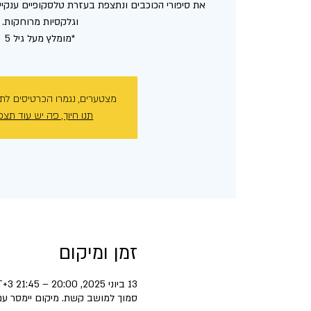
את סיפורי הכוכבים ונתצפת בעזרת טלסקופיים ענקיים
*מומלץ מעל גיל 5
מצטערים, נגמרו הכרטיסים לת
תנו חיוך, פה יש עוד תצפ
זמן ומיקום
13 ביוני 2025, 20:00 – 21:45 GMT‎+3‎
סמוך למושב קשת. מיקום יימסר עם