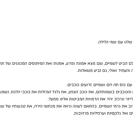
נו עם שמי הלילה.
הביט לשמיים, שם מצא אמונה ומדע, אמנות ואת המיתוסים המכוננים של תרבו
והעתיד ואולי, גם נביע משאלות.
עם כוס תה חם ושמיים זרועים כוכבים.
והכוכבים בשמותיהם, את כוכב הצפון, את גלגל המזלות את כוכבי הלכת. נשמע 
ייזר ונרכיב יחד את הדמויות המביטות אלינו ממעל.
ב את גרמי השמיים. בהתאם לעונה נראה את מכתשי הירח, את טבעותיו של שבתא
ם ואל גלקסיות וערפיליות מרהיבות.