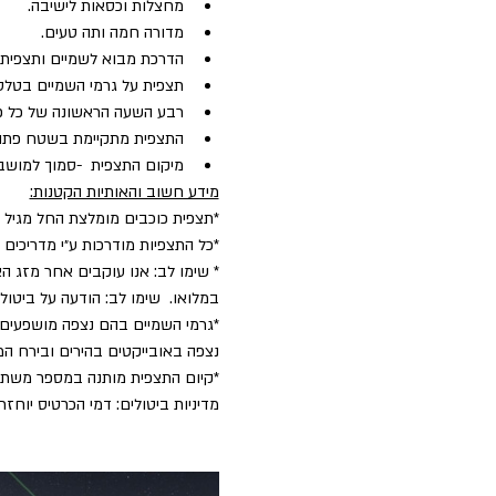
מחצלות וכסאות לישיבה.
מדורה חמה ותה טעים.
הדרכת מבוא לשמיים ותצפית כ
תצפית על גרמי השמיים בטלסק
רבע השעה הראשונה של כל פעיל
התצפית מתקיימת בשטח פתו
מיקום התצפית  -סמוך למושב קשת. (10 דק׳ מקצרין, 15 דקות ממרום גולן) מיקום 
מידע חשוב והאותיות הקטנות:
*תצפית כוכבים מומלצת החל מגיל 5.
*כל התצפיות מודרכות ע״י מדריכים
* שימו לב: אנו עוקבים אחר מזג הא
במלואו.  שימו לב: הודעה על ביט
*גרמי השמיים בהם נצפה מושפעים 
נצפה באובייקטים בהירים ובירח המ
​*קיום התצפית מותנה במספר משת
מדיניות ביטולים: דמי הכרטיס יוחזרו במלואם בניכוי 5% דמי טיפול עד 2 ימים לפני הפע