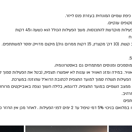
יפת שמיים המונחית בעזרת פנס לייזר.
ופים ענקיים.
ות מוקדשת להתכנסות. משך הפעילות הכולל הוא כשעה ו45 דקות
ח
מדוייק ימסר למשתתפים.
 מוסמכים ומנוסים המתמחים גם באסטרונומיה.
וויר. במידה ומזג האוויר או עננות לא יאפשרו תצפית, נבטל את הפעילות סמוך 
ול הפעילות תשלח סמוך למועד התצפית לכתובת הדוא״ל שהוזנה במערכת.
ממצב השמיים במועד התצפית. לדוגמא, בלילה חשוך נצפה באובייקטים מרוחק
רהיב.
תפים
ילות . לאחר מכן אין החזר כספי על ביטול