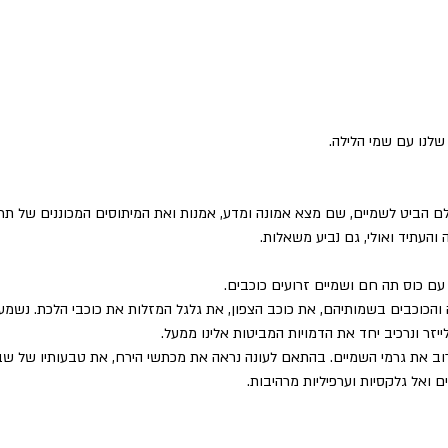
נו עם שמי הלילה.
הביט לשמיים, שם מצא אמונה ומדע, אמנות ואת המיתוסים המכוננים של תרבו
והעתיד ואולי, גם נביע משאלות.
עם כוס תה חם ושמיים זרועים כוכבים.
והכוכבים בשמותיהם, את כוכב הצפון, את גלגל המזלות את כוכבי הלכת. נשמע 
ייזר ונרכיב יחד את הדמויות המביטות אלינו ממעל.
ב את גרמי השמיים. בהתאם לעונה נראה את מכתשי הירח, את טבעותיו של שבתא
ם ואל גלקסיות וערפיליות מרהיבות.