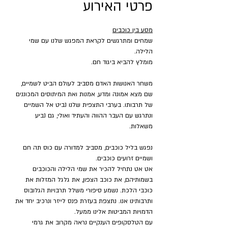
פרטי האירוע
מסע בין כוכבים
שמחים ומתרגשים לקראת המפגש שלנו עם שמי 
הלילה.
מומלץ להביא ביגוד חם.
משחר האנושות האדם מסביב לעולם הביט לשמיים, 
שם מצא אמונה ומדע, אמנות ואת המיתוסים המכוננים 
של תרבותו. בערבי התצפית שלנו נביט אל השמיים 
ונתרגש עם העבר ההווה והעתיד ואולי, גם נביע 
משאלות.
נפגש בליל כוכבים, מסביב למדורה עם כוס תה חם 
ושמיים זרועים כוכבים.
אט אט נתחיל להכיר את שמי הלילה והכוכבים 
בשמותיהם, את כוכב הצפון, את גלגל המזלות את 
כוכבי הלכת. נשמע סיפורי משלל תרבויות הגלובוס 
ותרבותינו אנו. נתצפת בעזרת פנס לייזר ונרכיב יחד את 
הדמויות המביטות אלינו ממעל.
עם הטלסקופים הענקיים נראה מקרוב את גרמי 