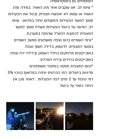
המתמחים גם באסטרונומיה.
* שימו לב: אנו עוקבים אחר מזג האוויר. במידה ומזג 
האוויר או עננות לא יאפשרו תצפית, נבטל את הפעילות 
סמוך למועד הפעילות והתשלום יוחזר במלואו.  שימו 
לב: הודעה על ביטול הפעילות תשלח סמוך למועד 
התצפית לכתובת הדוא״ל שהוזנה במערכת.
*גרמי השמיים בהם נצפה מושפעים ממצב השמיים 
במועד התצפית. לדוגמא, בלילה חשוך נצפה 
באובייקטים מרוחקים בחלל העמוק ובלילה ירח נצפה 
באובייקטים בהירים ובירח המרהיב.
​*קיום התצפית מותנה במספר משתתפים
מדיניות ביטולים: דמי הכרטיס יוחזרו במלואם בניכוי 5% 
דמי טיפול עד 2 ימים לפני הפעילות . לאחר מכן אין 
החזר כספי על ביטול