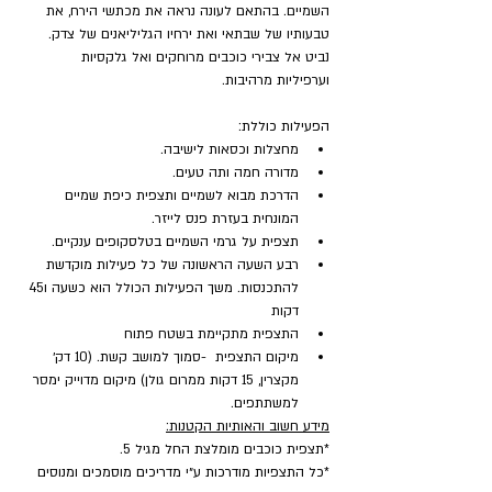
השמיים. בהתאם לעונה נראה את מכתשי הירח, את 
טבעותיו של שבתאי ואת ירחיו הגליליאנים של צדק. 
נביט אל צבירי כוכבים מרוחקים ואל גלקסיות 
וערפיליות מרהיבות.
הפעילות כוללת:
מחצלות וכסאות לישיבה.
מדורה חמה ותה טעים.
הדרכת מבוא לשמיים ותצפית כיפת שמיים 
המונחית בעזרת פנס לייזר.
תצפית על גרמי השמיים בטלסקופים ענקיים.
רבע השעה הראשונה של כל פעילות מוקדשת 
להתכנסות. משך הפעילות הכולל הוא כשעה ו45 
דקות
התצפית מתקיימת בשטח פתוח
מיקום התצפית  -סמוך למושב קשת. (10 דק׳ 
מקצרין, 15 דקות ממרום גולן) מיקום מדוייק ימסר 
למשתתפים.
מידע חשוב והאותיות הקטנות:
*תצפית כוכבים מומלצת החל מגיל 5.
*כל התצפיות מודרכות ע״י מדריכים מוסמכים ומנוסים 