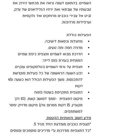
השמיים. בהתאם לעונה נראה את מכתשי הירח, את 
טבעותיו של שבתאי ואת ירחיו הגליליאנים של צדק. 
נביט אל צבירי כוכבים מרוחקים ואל גלקסיות 
וערפיליות מרהיבות.
הפעילות כוללת:
מחצלות וכסאות לישיבה.
מדורה חמה ותה טעים.
הדרכת מבוא לשמיים ותצפית כיפת שמיים 
המונחית בעזרת פנס לייזר.
תצפית על גרמי השמיים בטלסקופים ענקיים.
רבע השעה הראשונה של כל פעילות מוקדשת 
להתכנסות. משך הפעילות הכולל הוא כשעה ו45 
דקות
התצפית מתקיימת בשטח פתוח
מיקום התצפית  -סמוך למושב קשת. (10 דק׳ 
מקצרין, 15 דקות ממרום גולן) מיקום מדוייק ימסר 
למשתתפים.
מידע חשוב והאותיות הקטנות:
*תצפית כוכבים מומלצת החל מגיל 5.
*כל התצפיות מודרכות ע״י מדריכים מוסמכים ומנוסים 