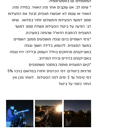
המתמחים גם באסטרונומיה.
* שימו לב: אנו עוקבים אחר מזג האוויר. במידה ומזג 
האוויר או עננות לא יאפשרו תצפית, נבטל את הפעילות 
סמוך למועד הפעילות והתשלום יוחזר במלואו.  שימו 
לב: הודעה על ביטול הפעילות תשלח סמוך למועד 
התצפית לכתובת הדוא״ל שהוזנה במערכת.
*גרמי השמיים בהם נצפה מושפעים ממצב השמיים 
במועד התצפית. לדוגמא, בלילה חשוך נצפה 
באובייקטים מרוחקים בחלל העמוק ובלילה ירח נצפה 
באובייקטים בהירים ובירח המרהיב.
​*קיום התצפית מותנה במספר משתתפים
מדיניות ביטולים: דמי הכרטיס יוחזרו במלואם בניכוי 5% 
דמי טיפול עד 2 ימים לפני הפעילות . לאחר מכן אין 
החזר כספי על ביטול