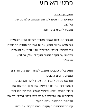
פרטי האירוע
מסע בין כוכבים
שמחים ומתרגשים לקראת המפגש שלנו עם שמי 
הלילה.
מומלץ להביא ביגוד חם.
משחר האנושות האדם מסביב לעולם הביט לשמיים, 
שם מצא אמונה ומדע, אמנות ואת המיתוסים המכוננים 
של תרבותו. בערבי התצפית שלנו נביט אל השמיים 
ונתרגש עם העבר ההווה והעתיד ואולי, גם נביע 
משאלות.
נפגש בליל כוכבים, מסביב למדורה עם כוס תה חם 
ושמיים זרועים כוכבים.
אט אט נתחיל להכיר את שמי הלילה והכוכבים 
בשמותיהם, את כוכב הצפון, את גלגל המזלות את 
כוכבי הלכת. נשמע סיפורי משלל תרבויות הגלובוס 
ותרבותינו אנו. נתצפת בעזרת פנס לייזר ונרכיב יחד את 
הדמויות המביטות אלינו ממעל.
עם הטלסקופים הענקיים נראה מקרוב את גרמי 