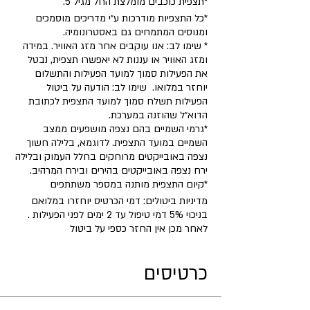
*תצפית כוכבים מומלצת החל מגיל 5.
*כל התצפיות מודרכות ע״י מדריכים מוסמכים
ומנוסים המתמחים גם באסטרונומיה.
* שימו לב: אנו עוקבים אחר מזג האוויר. במידה
ומזג האוויר או עננות לא יאפשרו תצפית, נבטל
את הפעילות סמוך למועד הפעילות והתשלום
יוחזר במלואו. שימו לב: הודעה על ביטול
הפעילות תשלח סמוך למועד התצפית לכתובת
הדוא״ל שהוזנה במערכת.
*גרמי השמיים בהם נצפה מושפעים ממצב
השמיים במועד התצפית. לדוגמא, בלילה חשוך
נצפה באובייקטים מרוחקים בחלל העמוק ובלילה
ירח נצפה באובייקטים בהירים ובירח המרהיב.
​*קיום התצפית מותנה במספר משתתפים
מדיניות ביטולים: דמי הכרטיס יוחזרו במלואם
בניכוי 5% דמי טיפול עד 2 ימים לפני הפעילות .
לאחר מכן אין החזר כספי על ביטול
כרטיסים