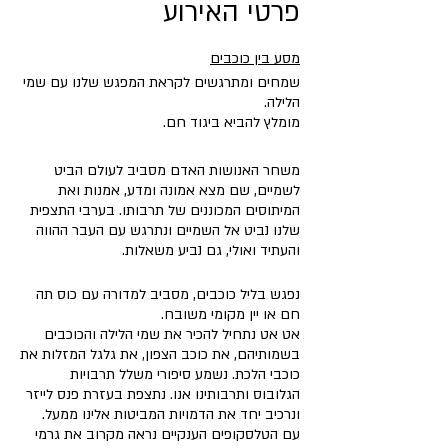
פרטי האירוע
מסע בין כוכבים
שמחים ומתרגשים לקראת המפגש שלנו עם שמי
הלילה.
מומלץ להביא ביגוד חם.
משחר האנושות האדם מסביב לעולם הביט
לשמיים, שם מצא אמונה ומדע, אמנות ואת
המיתוסים המכוננים של תרבותו. בערבי התצפית
שלנו נביט אל השמיים ונתרגש עם העבר ההווה
והעתיד ואולי, גם נביע משאלות.
נפגש בליל כוכבים, מסביב למדורה עם כוס תה
חם או יין מקומי משובח.
אט אט נתחיל להכיר את שמי הלילה והכוכבים
בשמותיהם, את כוכב הצפון, את גלגל המזלות את
כוכבי הלכת. נשמע סיפורי משלל תרבויות
הגלובוס ותרבותינו אנו. נתצפת בעזרת פנס לייזר
ונרכיב יחד את הדמויות המביטות אלינו ממעל.
עם הטלסקופים הענקיים נראה מקרוב את גרמי