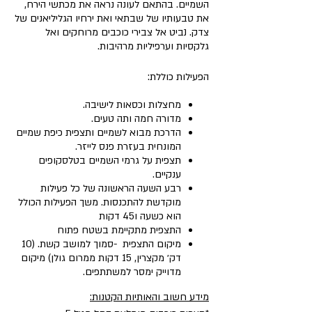
השמיים. בהתאם לעונה נראה את מכתשי הירח,
את טבעותיו של שבתאי ואת ירחיו הגליליאנים של
צדק. נביט אל צבירי כוכבים מרוחקים ואל
גלקסיות וערפיליות מרהיבות.
הפעילות כוללת:
מחצלות וכסאות לישיבה.
מדורה חמה ותה טעים.
הדרכת מבוא לשמיים ותצפית כיפת שמיים
המונחית בעזרת פנס לייזר.
תצפית על גרמי השמיים בטלסקופים
ענקיים.
רבע השעה הראשונה של כל פעילות
מוקדשת להתכנסות. משך הפעילות הכולל
הוא כשעה ו45 דקות
התצפית מתקיימת בשטח פתוח
מיקום התצפית -סמוך למושב קשת. (10
דק׳ מקצרין, 15 דקות ממרום גולן) מיקום
מדוייק ימסר למשתתפים.
מידע חשוב והאותיות הקטנות: