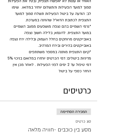
האוויר או עננות לא יאפשרו תצפית, נבטל את הפעילות 
סמוך למועד הפעילות והתשלום יוחזר במלואו.  שימו 
לב: הודעה על ביטול הפעילות תשלח סמוך למועד 
התצפית לכתובת הדוא״ל שהוזנה במערכת.
*גרמי השמיים בהם נצפה מושפעים ממצב השמיים 
במועד התצפית. לדוגמא, בלילה חשוך נצפה 
באובייקטים מרוחקים בחלל העמוק ובלילה ירח נצפה 
באובייקטים בהירים ובירח המרהיב.
​*קיום התצפית מותנה במספר משתתפים
מדיניות ביטולים: דמי הכרטיס יוחזרו במלואם בניכוי 5% 
דמי טיפול עד 2 ימים לפני הפעילות . לאחר מכן אין 
החזר כספי על ביטול
כרטיסים
המכירה הסתיימה
סוג כרטיס
מסע בין כוכבים -חוויה מלאה