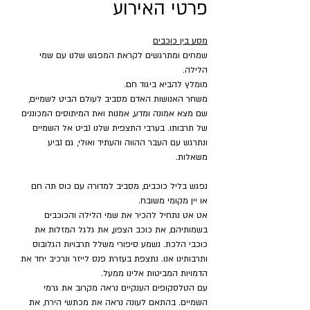
פרטי האירוע
מסע בין כוכבים
שמחים ומתרגשים לקראת המפגש שלנו עם שמי 
הלילה.
מומלץ להביא ביגוד חם.
משחר האנושות האדם מסביב לעולם הביט לשמיים, 
שם מצא אמונה ומדע, אמנות ואת המיתוסים המכוננים 
של תרבותו. בערבי התצפית שלנו נביט אל השמיים 
ונתרגש עם העבר ההווה והעתיד ואולי, גם נביע 
משאלות.
נפגש בליל כוכבים, מסביב למדורה עם כוס תה חם 
או יין מקומי משובח.
אט אט נתחיל להכיר את שמי הלילה והכוכבים 
בשמותיהם, את כוכב הצפון, את גלגל המזלות את 
כוכבי הלכת. נשמע סיפורי משלל תרבויות הגלובוס 
ותרבותינו אנו. נתצפת בעזרת פנס לייזר ונרכיב יחד את 
הדמויות המביטות אלינו ממעל.
עם הטלסקופים הענקיים נראה מקרוב את גרמי 
השמיים. בהתאם לעונה נראה את מכתשי הירח, את 