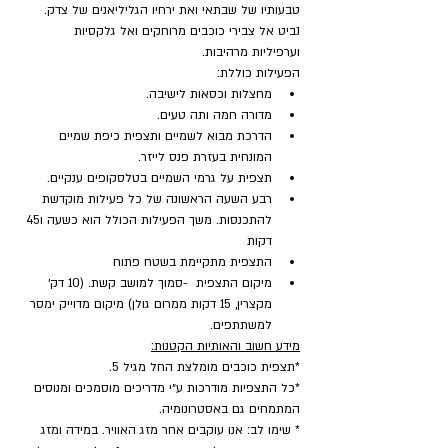
טבעותיו של שבתאי ואת ירחיו הגליליאנים של צדק. 
נביט אל צבירי כוכבים מרוחקים ואל גלקסיות 
וערפיליות מרהיבות.
הפעילות כוללת:
מחצלות וכסאות לישיבה.
מדורה חמה ותה טעים.
הדרכת מבוא לשמיים ותצפית כיפת שמיים 
המונחית בעזרת פנס לייזר.
תצפית על גרמי השמיים בטלסקופים ענקיים.
רבע השעה הראשונה של כל פעילות מוקדשת 
להתכנסות. משך הפעילות הכולל הוא כשעה ו45 
דקות
התצפית מתקיימת בשטח פתוח
מיקום התצפית  -סמוך למושב קשת. (10 דק׳ 
מקצרין, 15 דקות ממרום גולן) מיקום מדוייק ימסר 
למשתתפים.
מידע חשוב והאותיות הקטנות:
*תצפית כוכבים מומלצת החל מגיל 5.
*כל התצפיות מודרכות ע״י מדריכים מוסמכים ומנוסים 
המתמחים גם באסטרונומיה.
* שימו לב: אנו עוקבים אחר מזג האוויר. במידה ומזג 