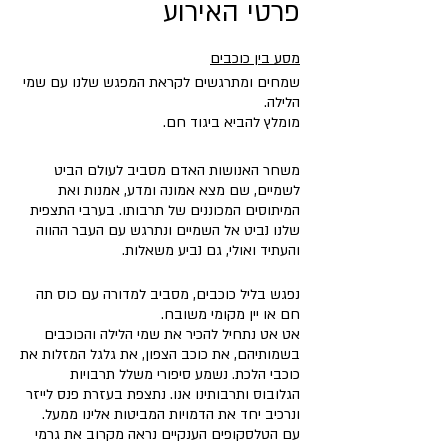
פרטי האירוע
מסע בין כוכבים
שמחים ומתרגשים לקראת המפגש שלנו עם שמי
הלילה.
מומלץ להביא ביגוד חם.
משחר האנושות האדם מסביב לעולם הביט
לשמיים, שם מצא אמונה ומדע, אמנות ואת
המיתוסים המכוננים של תרבותו. בערבי התצפית
שלנו נביט אל השמיים ונתרגש עם העבר ההווה
והעתיד ואולי, גם נביע משאלות.
נפגש בליל כוכבים, מסביב למדורה עם כוס תה
חם או יין מקומי משובח.
אט אט נתחיל להכיר את שמי הלילה והכוכבים
בשמותיהם, את כוכב הצפון, את גלגל המזלות את
כוכבי הלכת. נשמע סיפורי משלל תרבויות
הגלובוס ותרבותינו אנו. נתצפת בעזרת פנס לייזר
ונרכיב יחד את הדמויות המביטות אלינו ממעל.
עם הטלסקופים הענקיים נראה מקרוב את גרמי