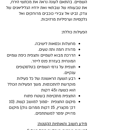
השמיים. בהתאם לעונה נראה את מכתשי הירח,
את טבעותיו של שבתאי ואת ירחיו הגליליאנים של
צדק. נביט אל צבירי כוכבים מרוחקים ואל
גלקסיות וערפיליות מרהיבות.
הפעילות כוללת:
מחצלות וכסאות לישיבה.
מדורה חמה ותה טעים.
הדרכת מבוא לשמיים ותצפית כיפת שמיים
המונחית בעזרת פנס לייזר.
תצפית על גרמי השמיים בטלסקופים
ענקיים.
רבע השעה הראשונה של כל פעילות
מוקדשת להתכנסות. משך הפעילות הכולל
הוא כשעה ו45 דקות
התצפית מתקיימת בשטח פתוח
מיקום התצפית -סמוך למושב קשת. (10
דק׳ מקצרין, 15 דקות ממרום גולן) מיקום
מדוייק ימסר למשתתפים.
מידע חשוב והאותיות הקטנות: