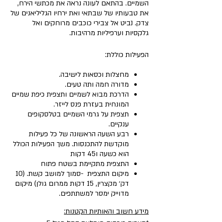
השמיים. בהתאם לעונה נראה את מכתשי הירח,
את טבעותיו של שבתאי ואת ירחיו הגליליאנים של
צדק. נביט אל צבירי כוכבים מרוחקים ואל
גלקסיות וערפיליות מרהיבות.
הפעילות כוללת:
מחצלות וכסאות לישיבה.
מדורה חמה ותה טעים.
הדרכת מבוא לשמיים ותצפית כיפת שמיים
המונחית בעזרת פנס לייזר.
תצפית על גרמי השמיים בטלסקופים
ענקיים.
רבע השעה הראשונה של כל פעילות
מוקדשת להתכנסות. משך הפעילות הכולל
הוא כשעה ו45 דקות
התצפית מתקיימת בשטח פתוח
מיקום התצפית -סמוך למושב קשת. (10
דק׳ מקצרין, 15 דקות ממרום גולן) מיקום
מדוייק ימסר למשתתפים.
מידע חשוב והאותיות הקטנות: