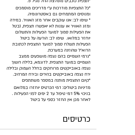
*תצפית כוכבים מומלצת החל מגיל 5.
*כל התצפיות מודרכות ע״י מדריכים מוסמכים
ומנוסים המתמחים גם באסטרונומיה.
* שימו לב: אנו עוקבים אחר מזג האוויר. במידה
ומזג האוויר או עננות לא יאפשרו תצפית, נבטל
את הפעילות סמוך למועד הפעילות והתשלום
יוחזר במלואו. שימו לב: הודעה על ביטול
הפעילות תשלח סמוך למועד התצפית לכתובת
הדוא״ל שהוזנה במערכת.
*גרמי השמיים בהם נצפה מושפעים ממצב
השמיים במועד התצפית. לדוגמא, בלילה חשוך
נצפה באובייקטים מרוחקים בחלל העמוק ובלילה
ירח נצפה באובייקטים בהירים ובירח המרהיב.
​*קיום התצפית מותנה במספר משתתפים
מדיניות ביטולים: דמי הכרטיס יוחזרו במלואם
בניכוי 5% דמי טיפול עד 2 ימים לפני הפעילות .
לאחר מכן אין החזר כספי על ביטול
כרטיסים