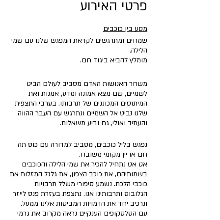
פרטי האירוע
מסע בין כוכבים
שמחים ומתרגשים לקראת המפגש שלנו עם שמי
הלילה.
מומלץ להביא ביגוד חם.
משחר האנושות האדם מסביב לעולם הביט
לשמיים, שם מצא אמונה ומדע, אמנות ואת
המיתוסים המכוננים של תרבותו. בערבי התצפית
שלנו נביט אל השמיים ונתרגש עם העבר ההווה
והעתיד ואולי, גם נביע משאלות.
נפגש בליל כוכבים, מסביב למדורה עם כוס תה
חם או יין מקומי משובח.
אט אט נתחיל להכיר את שמי הלילה והכוכבים
בשמותיהם, את כוכב הצפון, את גלגל המזלות את
כוכבי הלכת. נשמע סיפורי משלל תרבויות
הגלובוס ותרבותינו אנו. נתצפת בעזרת פנס לייזר
ונרכיב יחד את הדמויות המביטות אלינו ממעל.
עם הטלסקופים הענקיים נראה מקרוב את גרמי