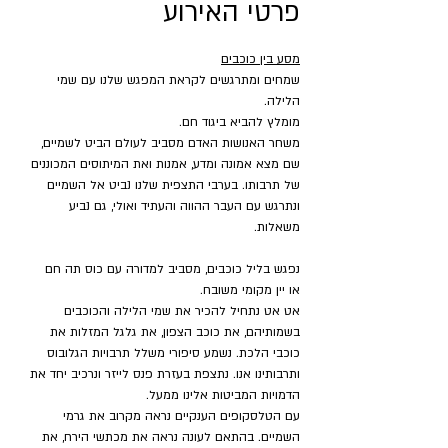
פרטי האירוע
מסע בין כוכבים
שמחים ומתרגשים לקראת המפגש שלנו עם שמי 
הלילה.
מומלץ להביא ביגוד חם.
משחר האנושות האדם מסביב לעולם הביט לשמיים, 
שם מצא אמונה ומדע, אמנות ואת המיתוסים המכוננים 
של תרבותו. בערבי התצפית שלנו נביט אל השמיים 
ונתרגש עם העבר ההווה והעתיד ואולי, גם נביע 
משאלות.
נפגש בליל כוכבים, מסביב למדורה עם כוס תה חם 
או יין מקומי משובח.
אט אט נתחיל להכיר את שמי הלילה והכוכבים 
בשמותיהם, את כוכב הצפון, את גלגל המזלות את 
כוכבי הלכת. נשמע סיפורי משלל תרבויות הגלובוס 
ותרבותינו אנו. נתצפת בעזרת פנס לייזר ונרכיב יחד את 
הדמויות המביטות אלינו ממעל.
עם הטלסקופים הענקיים נראה מקרוב את גרמי 
השמיים. בהתאם לעונה נראה את מכתשי הירח, את 