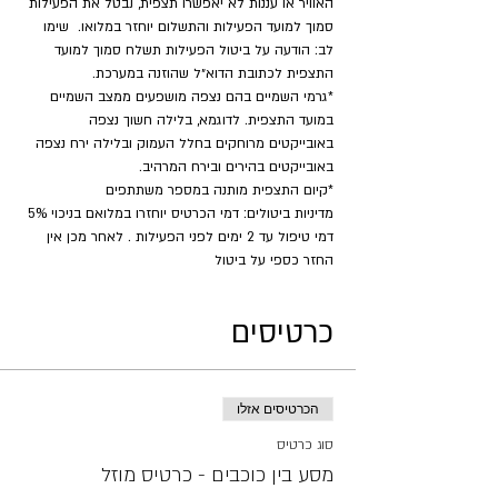
האוויר או עננות לא יאפשרו תצפית, נבטל את הפעילות 
סמוך למועד הפעילות והתשלום יוחזר במלואו.  שימו 
לב: הודעה על ביטול הפעילות תשלח סמוך למועד 
התצפית לכתובת הדוא״ל שהוזנה במערכת.
*גרמי השמיים בהם נצפה מושפעים ממצב השמיים 
במועד התצפית. לדוגמא, בלילה חשוך נצפה 
באובייקטים מרוחקים בחלל העמוק ובלילה ירח נצפה 
באובייקטים בהירים ובירח המרהיב.
​*קיום התצפית מותנה במספר משתתפים
מדיניות ביטולים: דמי הכרטיס יוחזרו במלואם בניכוי 5% 
דמי טיפול עד 2 ימים לפני הפעילות . לאחר מכן אין 
החזר כספי על ביטול
כרטיסים
הכרטיסים אזלו
סוג כרטיס
מסע בין כוכבים - כרטיס מוזל