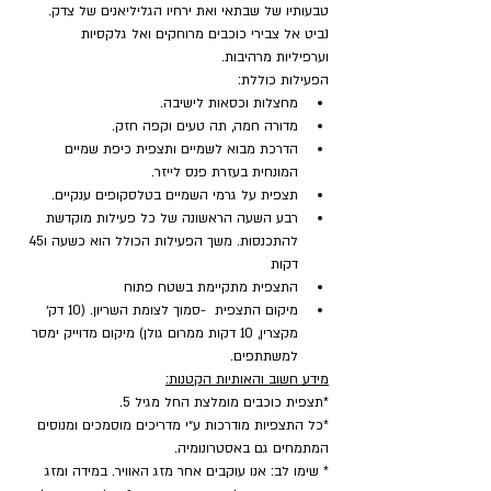
טבעותיו של שבתאי ואת ירחיו הגליליאנים של צדק. 
נביט אל צבירי כוכבים מרוחקים ואל גלקסיות 
וערפיליות מרהיבות.
הפעילות כוללת:
מחצלות וכסאות לישיבה.
מדורה חמה, תה טעים וקפה חזק.
הדרכת מבוא לשמיים ותצפית כיפת שמיים 
המונחית בעזרת פנס לייזר.
תצפית על גרמי השמיים בטלסקופים ענקיים.
רבע השעה הראשונה של כל פעילות מוקדשת 
להתכנסות. משך הפעילות הכולל הוא כשעה ו45 
דקות
התצפית מתקיימת בשטח פתוח
מיקום התצפית  -סמוך לצומת השריון. (10 דק׳ 
מקצרין, 10 דקות ממרום גולן) מיקום מדוייק ימסר 
למשתתפים.
מידע חשוב והאותיות הקטנות:
*תצפית כוכבים מומלצת החל מגיל 5.
*כל התצפיות מודרכות ע״י מדריכים מוסמכים ומנוסים 
המתמחים גם באסטרונומיה.
* שימו לב: אנו עוקבים אחר מזג האוויר. במידה ומזג 