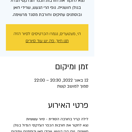
נצא לחקור את חורבות הכפר הצ׳רקסי הגדול
בגולן חושנייה. נופי הרי הגעש, שרידי חאן
ובוסתנים עתיקים וחורבת מסגד מרשימה.
הי, מצטערים, נגמרו הכרטיסים לסיור הזה
תנו חיוך, פה יש עוד סיורים
זמן ומיקום
12 באוג׳ 2022, 20:30 – 22:00
סמוך למושב קשת
פרטי האירוע
לילה קריר בחורבה הסודית - סיור עששיות
נצא לחקור את חורבות הכפר הצ׳רקסי הגדול בגולן 
חושנייה. נופי הרי הגעש, שרידי חאן ובוסתנים עתיקים 