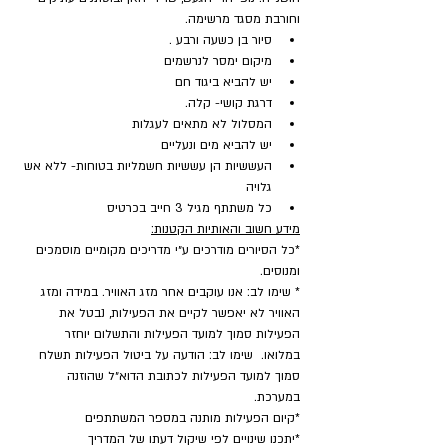
וחורבת מסגד מרשימה.
סיור בן כשעה ורבע .
מיקום ימסר לנרשמים
יש להביא ביגוד חם
דרגת קושי- קלה.
המסלול לא מתאים לעגלות
יש להביא מים ונעליים
העששיות הן עששיות חשמליות בטוחות- ללא אש 
גלויה
כל משתתף מגיל 3 חייב בכרטיס
מידע חשוב והאותיות הקטנות:
*כל הסיורים מודרכים ע״י מדריכים מקומיים מוסמכים 
ומנוסים.
* שימו לב: אנו עוקבים אחר מזג האוויר. במידה ומזג 
האוויר לא יאפשר לקיים את הפעילות, נבטל את 
הפעילות סמוך למועד הפעילות והתשלום יוחזר 
במלואו.  שימו לב: הודעה על ביטול הפעילות תשלח 
סמוך למועד הפעילות לכתובת הדוא״ל שהוזנה 
במערכת.
​*קיום הפעילות מותנה במספר המשתתפים
*יתכנו שינויים לפי שיקול דעתו של המדריך