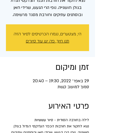
נצא לחקור את חורבות הכפר הצ׳רקסי הגדול
בגולן חושנייה. נופי הרי הגעש, שרידי חאן
ובוסתנים עתיקים וחורבת מסגד מרשימה.
הי, מצטערים, נגמרו הכרטיסים לסיור הזה
תנו חיוך, פה יש עוד סיורים
זמן ומיקום
29 באפר׳ 2022, 19:30 – 20:40
סמוך למושב קשת
פרטי האירוע
לילה בחורבה הסודית - סיור עששיות
נצא לחקור את חורבות הכפר הצ׳רקסי הגדול בגולן 
חושנייה. נופי הרי הגעש, שרידי חאן ובוסתנים עתיקים 