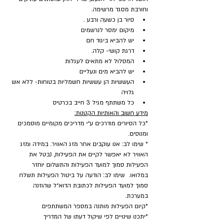
וחורבת מסגד מרשימה.
סיור בן כשעה ורבע .
מיקום ימסר לנרשמים
יש להביא ביגוד חם
דרגת קושי- קלה.
המסלול לא מתאים לעגלות
יש להביא מים ונעליים
העששיות הן עששיות חשמליות בטוחות- ללא אש 
גלויה
כל משתתף מגיל 3 חייב בכרטיס
מידע חשוב והאותיות הקטנות:
*כל הסיורים מודרכים ע״י מדריכים מקומיים מוסמכים 
ומנוסים.
* שימו לב: אנו עוקבים אחר מזג האוויר. במידה ומזג 
האוויר לא יאפשר לקיים את הפעילות, נבטל את 
הפעילות סמוך למועד הפעילות והתשלום יוחזר 
במלואו.  שימו לב: הודעה על ביטול הפעילות תשלח 
סמוך למועד הפעילות לכתובת הדוא״ל שהוזנה 
במערכת.
​*קיום הפעילות מותנה במספר המשתתפים
*יתכנו שינויים לפי שיקול דעתו של המדריך