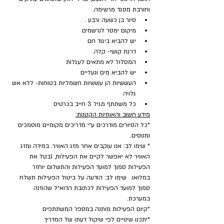
וחורבת מסגד מרשימה.
סיור בן כשעה ורבע .
מיקום ימסר לנרשמים
יש להביא ביגוד חם
דרגת קושי- קלה.
המסלול לא מתאים לעגלות
יש להביא מים ונעליים
העששיות הן עששיות חשמליות בטוחות- ללא אש 
גלויה
כל משתתף מגיל 3 חייב בכרטיס
מידע חשוב והאותיות הקטנות:
*כל הסיורים מודרכים ע״י מדריכים מקומיים מוסמכים 
ומנוסים.
* שימו לב: אנו עוקבים אחר מזג האוויר. במידה ומזג 
האוויר לא יאפשר לקיים את הפעילות, נבטל את 
הפעילות סמוך למועד הפעילות והתשלום יוחזר 
במלואו.  שימו לב: הודעה על ביטול הפעילות תשלח 
סמוך למועד הפעילות לכתובת הדוא״ל שהוזנה 
במערכת.
​*קיום הפעילות מותנה במספר המשתתפים
*יתכנו שינויים לפי שיקול דעתו של המדריך