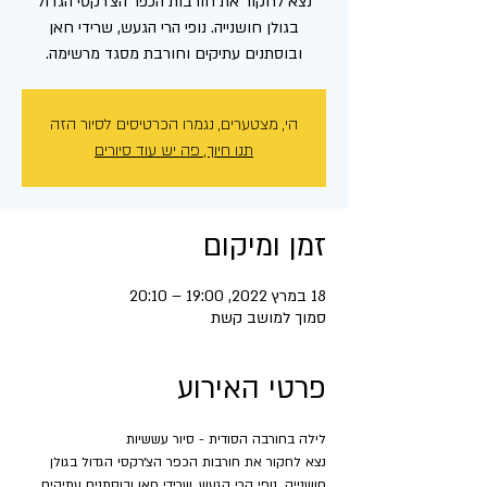
נצא לחקור את חורבות הכפר הצ׳רקסי הגדול
בגולן חושנייה. נופי הרי הגעש, שרידי חאן
ובוסתנים עתיקים וחורבת מסגד מרשימה.
הי, מצטערים, נגמרו הכרטיסים לסיור הזה
תנו חיוך, פה יש עוד סיורים
זמן ומיקום
18 במרץ 2022, 19:00 – 20:10
סמוך למושב קשת
פרטי האירוע
לילה בחורבה הסודית - סיור עששיות
נצא לחקור את חורבות הכפר הצ׳רקסי הגדול בגולן 
חושנייה. נופי הרי הגעש, שרידי חאן ובוסתנים עתיקים 