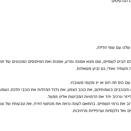
 הכרטיסים
נו עם שמי הלילה.
הביט לשמיים, שם מצא אמונה ומדע, אמנות ואת המיתוסים המכוננים של תרבו
והעתיד ואולי, גם נביע משאלות.
עם כוס תה חם או יין מקומי משובח.
והכוכבים בשמותיהם, את כוכב הצפון, את גלגל המזלות את כוכבי הלכת. נשמע 
ייזר ונרכיב יחד את הדמויות המביטות אלינו ממעל.
ב את גרמי השמיים. בהתאם לעונה נראה את מכתשי הירח, את טבעותיו של שבתא
ם ואל גלקסיות וערפיליות מרהיבות.