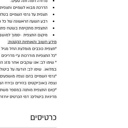
מדורה חמה ותה טעים.
הדרכת מבוא לשמיים ותצפית כ
תצפית על גרמי השמיים בטלסק
רבע השעה הראשונה של כל פעיל
התצפית מתקיימת בשטח פתו
מיקום התצפית  -סמוך למושב קשת. (10 דק׳ מקצרין, 15 דקות ממרום גולן) מיקום 
מידע חשוב והאותיות הקטנות:
*תצפית כוכבים מומלצת החל מגיל 5.
*כל התצפיות מודרכות ע״י מדריכים
* שימו לב: אנו עוקבים אחר מזג הא
במלואו.  שימו לב: הודעה על ביט
*גרמי השמיים בהם נצפה מושפעים 
נצפה באובייקטים בהירים ובירח המ
​*קיום התצפית מותנה במספר משת
מדיניות ביטולים: דמי הכרטיס יוחזרו במלואם בניכוי 5% דמי טיפול עד 2 ימים לפני הפע
כרטיסים