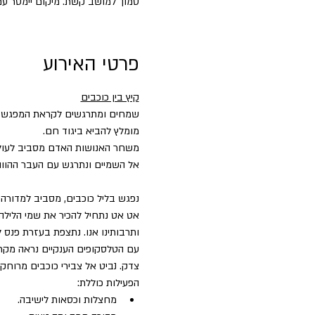
סמוך למושב קשת. מיקום יימסר עם
פרטי האירוע
קיץ בין כוכבים
שמחים ומתרגשים לקראת המפגש של
מומלץ להביא ביגוד חם.
משחר האנושות האדם מסביב לעולם 
אל השמיים ונתרגש עם העבר ההווה 
נפגש בליל כוכבים, מסביב למדורה 
אט אט נתחיל להכיר את שמי הלילה 
ותרבותינו אנו. נתצפת בעזרת פנס ל
עם הטלסקופים הענקיים נראה מקרו
צדק. נביט אל צבירי כוכבים מרוחקי
הפעילות כוללת:
מחצלות וכסאות לישיבה.