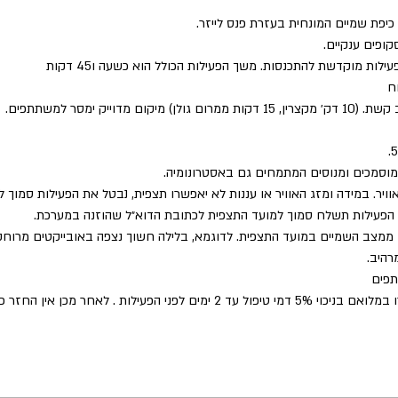
יפת שמיים המונחית בעזרת פנס לייזר.
ופים ענקיים.
ות מוקדשת להתכנסות. משך הפעילות הכולל הוא כשעה ו45 דקות
ח
מדוייק ימסר למשתתפים.
 מוסמכים ומנוסים המתמחים גם באסטרונומיה.
וויר. במידה ומזג האוויר או עננות לא יאפשרו תצפית, נבטל את הפעילות סמוך 
ול הפעילות תשלח סמוך למועד התצפית לכתובת הדוא״ל שהוזנה במערכת.
ממצב השמיים במועד התצפית. לדוגמא, בלילה חשוך נצפה באובייקטים מרוחק
רהיב.
תפים
ילות . לאחר מכן אין החזר כספי על ביטול