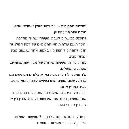
״הסדנה המקומית - יינות רמת הגולן ״ -סדנא שהיא 
הרבה יותר מטעימת יין.
להיכנס מבושמים לשבת. טעימה ושתייה מודרכת 
והיכרות עם עולמות היין המקומיים של רמת הגולן. זה 
הזמן להתחיל ליהנות מיין באמת. אחרי שננשום קצת 
ונצחק קצת.
נתחיל סדרת  טעימות מיוחדת של מגוון יינות מקומיים, 
מפתיעים ומעולים.
מ״השמפנייה״ הכי צפונית בארץ, בלנדים מפתיעים וגם 
שרדונה שאם שותים אותו בעיניים עצומות הוא מרגיש 
עשיר כמו יין אדום.
 יינות של  היקבים המעניינים והמפתיעים בגולן נבחן 
את הטעמים, נאתר את הארומות. נלמד להבחין בין יין 
ליין ובין טעם לטעם.
 במהלך הסדנא  נשתה לפחות 7 טעימות  מעולות  
שאותן ילוו גבינות מעולות ונשנושים.