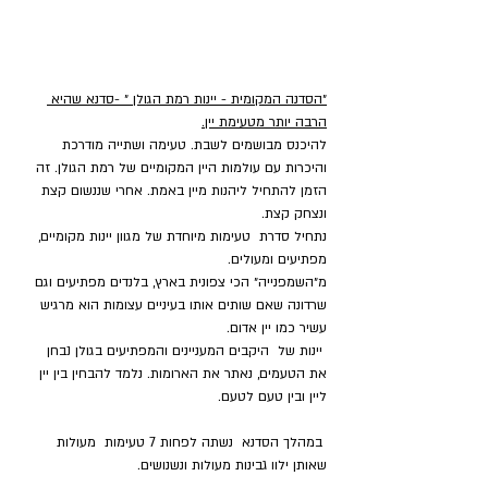
״הסדנה המקומית - יינות רמת הגולן ״ -סדנא שהיא 
הרבה יותר מטעימת יין.
להיכנס מבושמים לשבת. טעימה ושתייה מודרכת 
והיכרות עם עולמות היין המקומיים של רמת הגולן. זה 
הזמן להתחיל ליהנות מיין באמת. אחרי שננשום קצת 
ונצחק קצת.
נתחיל סדרת  טעימות מיוחדת של מגוון יינות מקומיים, 
מפתיעים ומעולים.
מ״השמפנייה״ הכי צפונית בארץ, בלנדים מפתיעים וגם 
שרדונה שאם שותים אותו בעיניים עצומות הוא מרגיש 
עשיר כמו יין אדום.
 יינות של  היקבים המעניינים והמפתיעים בגולן נבחן 
את הטעמים, נאתר את הארומות. נלמד להבחין בין יין 
ליין ובין טעם לטעם.
 במהלך הסדנא  נשתה לפחות 7 טעימות  מעולות  
שאותן ילוו גבינות מעולות ונשנושים.