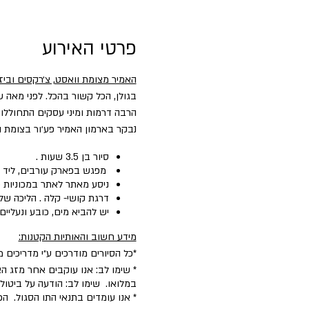
פרטי האירוע
האמיר מצומת וואסט, צ׳רקסים וביז
בגולן, הכל קשור בהכל. לפני מאה ש
הרבה דרמות ומיני עסקים התחוללו
נבקר בארמון האמיר פע׳ור בצומת וו
סיור בן 3.5 שעות .
מפגש בפארק עורבים, ליד צ
ניסע מאתר לאתר במכוניות פ
דרגת קושי- קלה . הליכה של עד 700 מטר
יש להביא מים, כובע ונעליים
מידע חשוב והאותיות הקטנות:
*כל הסיורים מודרכים ע״י מדריכים 
* שימו לב: אנו עוקבים אחר מזג הא
במלואו. שימו לב: הודעה על ביטו
* אנו עומדים בתנאי התו הסגול. 