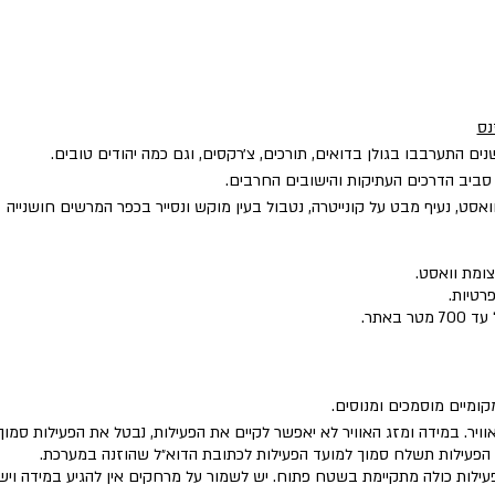
נס
נים התערבבו בגולן בדואים, תורכים, צ׳רקסים, וגם כמה יהודים טובים.
 סביב הדרכים העתיקות והישובים החרבים.
אסט, נעיף מבט על קונייטרה, נטבול בעין מוקש ונסייר בכפר המרשים חושנייה
ומת וואסט.
רטיות.
 באתר.
מקומיים מוסמכים ומנוסים.
וויר. במידה ומזג האוויר לא יאפשר לקיים את הפעילות, נבטל את הפעילות סמו
ל הפעילות תשלח סמוך למועד הפעילות לכתובת הדוא״ל שהוזנה במערכת.
הפעילות כולה מתקיימת בשטח פתוח. יש לשמור על מרחקים אין להגיע במידה ו