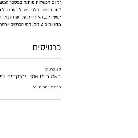
​*קיום הפעילות מותנה במספר המש
*יתכנו שינויים לפי שיקול דעתו של 
*שימו לב, האחריות על שחיית ילדים
מדיניות ביטולים: דמי הכרטיס יוחזרו במלואם עד 2 ימים לפני הפעילות. לאח
כרטיסים
סוג כרטיס
האמיר מוואסט, צ׳רקסים ובי
פרטים נוספים