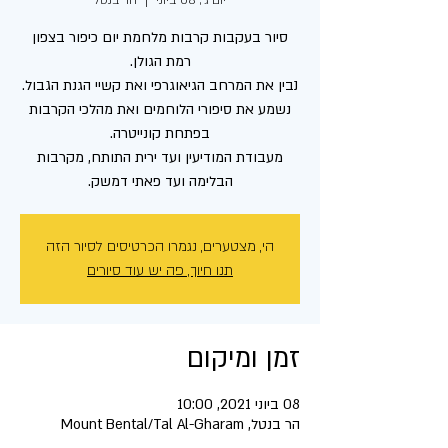
יום ג׳, 08 ביוני
  |  
הר בנטל
סיור בעקבות קרבות מלחמת יום כיפור בצפון
נבין את המרחב הגיאוגרפי ואת קשיי הגנת הגבול.
נשמע את סיפורי הלוחמים ואת מהלכי הקרבות
מעבודת המודיעין ועד ירית התותח, מקרבות
הבלימה ועד פאתי דמשק.
הי, מצטערים, נגמרו הכרטיסים לסיור הזה
תנו חיוך, פה יש עוד סיורים
זמן ומיקום
08 ביוני 2021, 10:00
הר בנטל, Mount Bental/Tal Al-Gharam