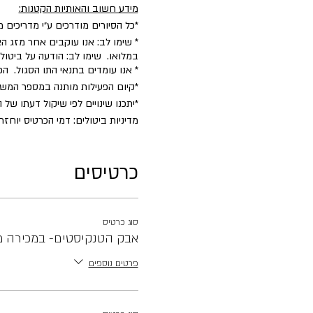
מידע חשוב והאותיות הקטנות:
*כל הסיורים מודרכים ע״י מדריכים 
* שימו לב: אנו עוקבים אחר מזג הא
במלואו. שימו לב: הודעה על ביטו
* אנו עומדים בתנאי התו הסגול. 
​*קיום הפעילות מותנה במספר המש
*יתכנו שינויים לפי שיקול דעתו של 
מדיניות ביטולים: דמי הכרטיס יוחזרו במלואם עד 2 ימים לפני הפעילות. למעט דמי ביטול בסך 5% מכלל 
כרטיסים
סוג כרטיס
אבק הטנקיסטים- במכירה 
פרטים נוספים