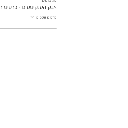
סוג כרטיס
אבק הטנקיסטים - כרטיס רג
פרטים נוספים