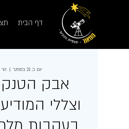
דף הבית
תצפ
יום ג׳, 21 בספט׳
  |  
הר ב
אבק הטנקי
וצללי המודיעין
בעקבות מלחמ