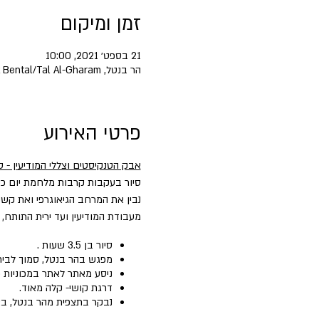
זמן ומיקום
21 בספט׳ 2021, 10:00
הר בנטל, Mount Bental/Tal Al-Gharam
פרטי האירוע
אבק הטנקיסטים וצללי המודיעין - 
סיור בעקבות קרבות מלחמת יום כיפ
נבין את המרחב הגיאוגרפי ואת קשי
מעבודת המודיעין ועד ירית התותח
סיור בן 3.5 שעות .
מפגש בהר בנטל, סמוך לבי
ניסע מאתר לאתר במכוניות פ
דרגת קושי- קלה מאוד.
נבקר בתצפית מהר בנטל, באנדרטת עוז 77, בבית המפקד