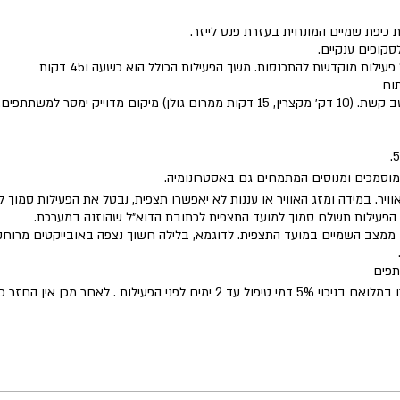
כיפת שמיים המונחית בעזרת פנס לייזר.
סקופים ענקיים.
לות מוקדשת להתכנסות. משך הפעילות הכולל הוא כשעה ו45 דקות
וח
ום מדוייק ימסר למשתתפים.
 מוסמכים ומנוסים המתמחים גם באסטרונומיה.
וויר. במידה ומזג האוויר או עננות לא יאפשרו תצפית, נבטל את הפעילות סמוך 
ל הפעילות תשלח סמוך למועד התצפית לכתובת הדוא״ל שהוזנה במערכת.
ממצב השמיים במועד התצפית. לדוגמא, בלילה חשוך נצפה באובייקטים מרוחק
תפים
ילות . לאחר מכן אין החזר כספי על ביטול