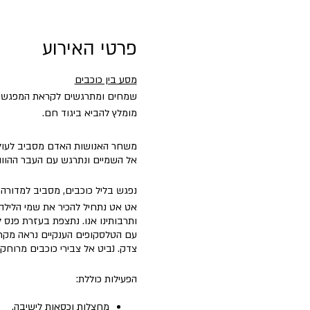
פרטי האירוע
מסע בין כוכבים
שמחים ומתרגשים לקראת המפגש של
מומלץ להביא ביגוד חם.
משחר האנושות האדם מסביב לעולם 
אל השמיים ונתרגש עם העבר ההווה 
נפגש בליל כוכבים, מסביב למדורה 
אט אט נתחיל להכיר את שמי הלילה 
ותרבותינו אנו. נתצפת בעזרת פנס ל
עם הטלסקופים הענקיים נראה מקרו
צדק. נביט אל צבירי כוכבים מרוחקי
הפעילות כוללת:
מחצלות וכסאות לישיבה.