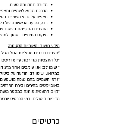
מדורה חמה ותה טעים.
הדרכת מבוא לשמיים ותצפית 
תצפית על גרמי השמיים בטל
רבע השעה הראשונה של כל פעי
התצפית מתקיימת בשטח פת
מיקום התצפית -סמוך למושב קשת. (10 דק׳ מקצרין, 15 דקות ממרום גולן) מיק
מידע חשוב והאותיות הקטנות:
*תצפית כוכבים מומלצת החל מגיל 5.
*כל התצפיות מודרכות ע״י מדריכים
* שימו לב: אנו עוקבים אחר מזג הא
במלואו. שימו לב: הודעה על ביטו
*גרמי השמיים בהם נצפה מושפעים 
באובייקטים בהירים ובירח המרהיב.
​*קיום התצפית מותנה במספר משת
מדיניות ביטולים: דמי הכרטיס יוחזרו במלואם בניכוי 5% דמי טיפול עד 2 ימים לפני הפע
כרטיסים