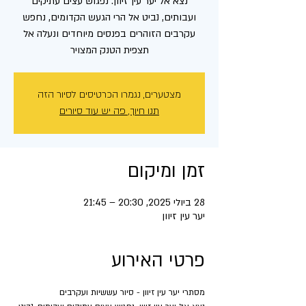
נצא אל יער עין זיוון. נפגוש עצים עתיקים
ועבותים, נביט אל הרי הגעש הקדומים, נחפש
עקרבים הזוהרים בפנסים מיוחדים ונעלה אל
תצפית הטנק המצויר
מצטערים, נגמרו הכרטיסים לסיור הזה
תנו חיוך, פה יש עוד סיורים
זמן ומיקום
28 ביולי 2025, 20:30 – 21:45
יער עין זיוון
פרטי האירוע
מסתרי יער עין זיוון - סיור עששיות ועקרבים