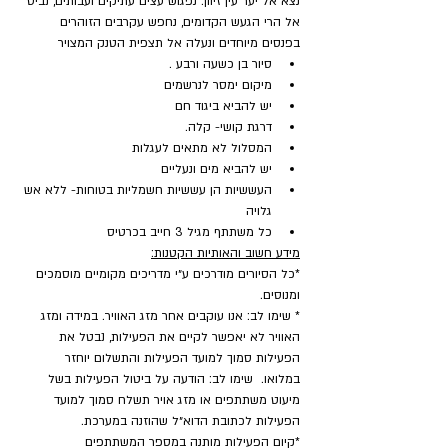
נצא אל יער עין זיוון. נפגוש עצים עתיקים ועבותים, נביט 
אל הרי הגעש הקדומים, נחפש עקרבים הזוהרים 
בפנסים מיוחדים ונעלה אל תצפית הטנק המצויר
סיור בן כשעה ורבע .
מיקום ימסר לנרשמים
יש להביא ביגוד חם
דרגת קושי- קלה.
המסלול לא מתאים לעגלות
יש להביא מים ונעליים
העששיות הן עששיות חשמליות בטוחות- ללא אש 
גלויה
כל משתתף מגיל 3 חייב בכרטיס
מידע חשוב והאותיות הקטנות:
*כל הסיורים מודרכים ע״י מדריכים מקומיים מוסמכים 
ומנוסים.
* שימו לב: אנו עוקבים אחר מזג האוויר. במידה ומזג 
האוויר לא יאפשר לקיים את הפעילות, נבטל את 
הפעילות סמוך למועד הפעילות והתשלום יוחזר 
במלואו.  שימו לב: הודעה על ביטול הפעילות בשל 
מיעוט משתתפים או מזג אויר תשלח סמוך למועד 
הפעילות לכתובת הדוא״ל שהוזנה במערכת.
​*קיום הפעילות מותנה במספר המשתתפים