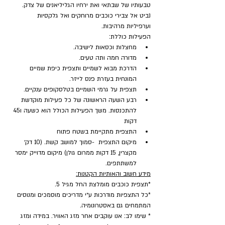
טבעותיו של שבתאי ואת ירחיו הגליליאנים של צדק. 
נביט אל צבירי כוכבים מרוחקים ואל גלקסיות 
וערפיליות מרהיבות.
הפעילות כוללת:
מחצלות וכסאות לישיבה.
מדורה חמה ותה טעים.
הדרכת מבוא לשמיים ותצפית כיפת שמיים 
המונחית בעזרת פנס לייזר.
תצפית על גרמי השמיים בטלסקופים ענקיים.
רבע השעה הראשונה של כל פעילות מוקדשת 
להתכנסות. משך הפעילות הכולל הוא כשעה ו45 
דקות
התצפית מתקיימת בשטח פתוח
מיקום התצפית  -סמוך למושב קשת. (10 דק׳ 
מקצרין, 15 דקות ממרום גולן) מיקום מדוייק ימסר 
למשתתפים.
מידע חשוב והאותיות הקטנות:
*תצפית כוכבים מומלצת החל מגיל 5.
*כל התצפיות מודרכות ע״י מדריכים מוסמכים ומנוסים 
המתמחים גם באסטרונומיה.
* שימו לב: אנו עוקבים אחר מזג האוויר. במידה ומזג 