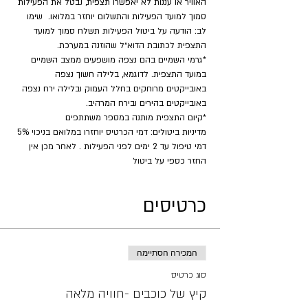
האוויר או עננות לא יאפשרו תצפית, נבטל את הפעילות 
סמוך למועד הפעילות והתשלום יוחזר במלואו.  שימו 
לב: הודעה על ביטול הפעילות תשלח סמוך למועד 
התצפית לכתובת הדוא״ל שהוזנה במערכת.
*גרמי השמיים בהם נצפה מושפעים ממצב השמיים 
במועד התצפית. לדוגמא, בלילה חשוך נצפה 
באובייקטים מרוחקים בחלל העמוק ובלילה ירח נצפה 
באובייקטים בהירים ובירח המרהיב.
​*קיום התצפית מותנה במספר משתתפים
מדיניות ביטולים: דמי הכרטיס יוחזרו במלואם בניכוי 5% 
דמי טיפול עד 2 ימים לפני הפעילות . לאחר מכן אין 
החזר כספי על ביטול
כרטיסים
המכירה הסתיימה
סוג כרטיס
קיץ של כוכבים -חוויה מלאה