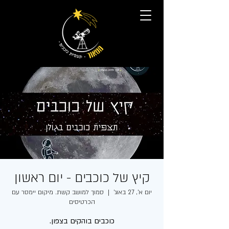
קיץ של כוכבים - יום ראשון
יום א׳, 27 באוג׳
  |  
סמוך למושב קשת. מיקום יימסר עם
הכרטיסים