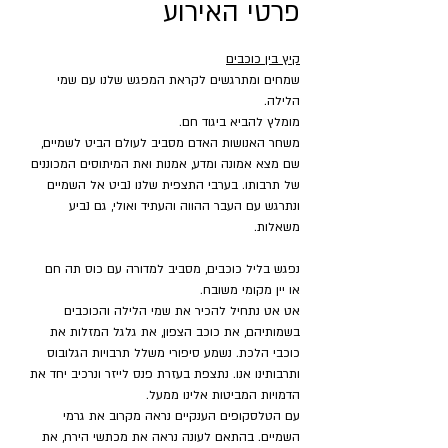
פרטי האירוע
קיץ בין כוכבים
שמחים ומתרגשים לקראת המפגש שלנו עם שמי 
הלילה.
מומלץ להביא ביגוד חם.
משחר האנושות האדם מסביב לעולם הביט לשמיים, 
שם מצא אמונה ומדע, אמנות ואת המיתוסים המכוננים 
של תרבותו. בערבי התצפית שלנו נביט אל השמיים 
ונתרגש עם העבר ההווה והעתיד ואולי, גם נביע 
משאלות.
נפגש בליל כוכבים, מסביב למדורה עם כוס תה חם 
או יין מקומי משובח.
אט אט נתחיל להכיר את שמי הלילה והכוכבים 
בשמותיהם, את כוכב הצפון, את גלגל המזלות את 
כוכבי הלכת. נשמע סיפורי משלל תרבויות הגלובוס 
ותרבותינו אנו. נתצפת בעזרת פנס לייזר ונרכיב יחד את 
הדמויות המביטות אלינו ממעל.
עם הטלסקופים הענקיים נראה מקרוב את גרמי 
השמיים. בהתאם לעונה נראה את מכתשי הירח, את 